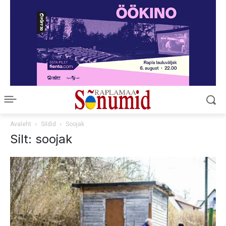
Avaleht
Sildid
Soojak
Silt: soojak