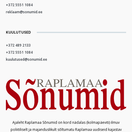
+372 5551 1084
reklaam@sonumid.ee
KUULUTUSED
+372 489 2133
+372 5551 1084
kuulutused@sonumid.ee
Ajaleht Raplamaa Sõnumid on kord nädalas (kolmapäeviti) ilmuv
poliitiliselt ja majanduslikult sõltumatu Raplamaa uudiseid kajastav