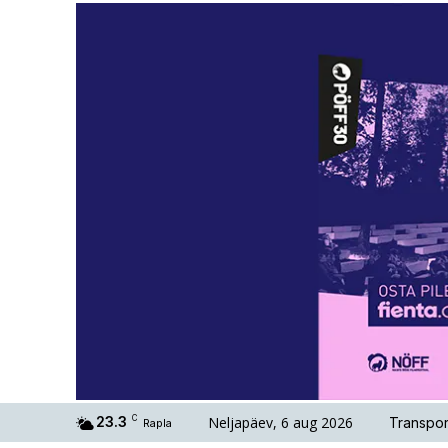
Neljapäev, 6 aug 2026
23.3
C
Transpor
Rapla