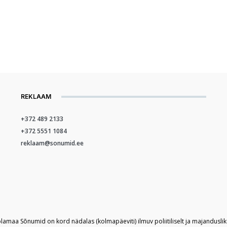
REKLAAM
+372 489 2133
+372 5551 1084
reklaam@sonumid.ee
plamaa Sõnumid on kord nädalas (kolmapäeviti) ilmuv poliitiliselt ja majandusli