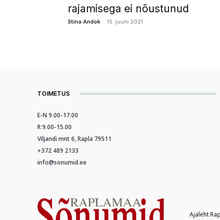
rajamisega ei nõustunud
-
Stina Andok
15. juuni 2021
TOIMETUS
E-N 9.00-17.00
R 9.00-15.00
Viljandi mnt 6, Rapla 79511
+372 489 2133
info@sonumid.ee
Ajaleht Ra