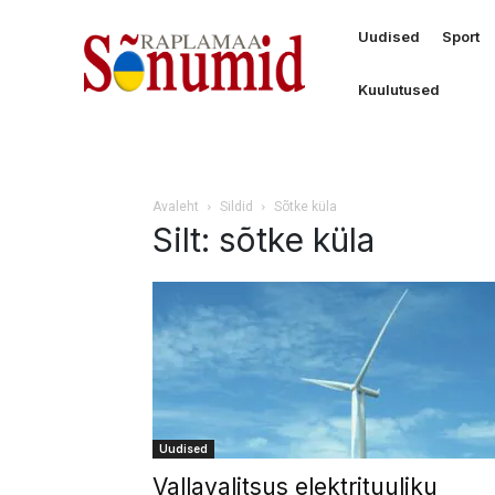
Uudised
Sport
Kuulutused
Avaleht
Sildid
Sõtke küla
Silt: sõtke küla
Uudised
Vallavalitsus elektrituuliku