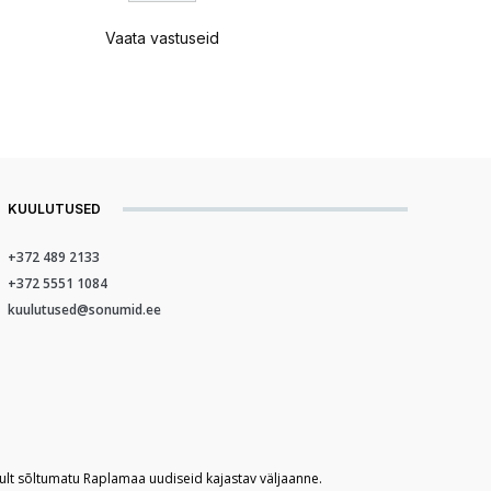
Vaata vastuseid
KUULUTUSED
+372 489 2133
+372 5551 1084
kuulutused@sonumid.ee
kult sõltumatu Raplamaa uudiseid kajastav väljaanne.