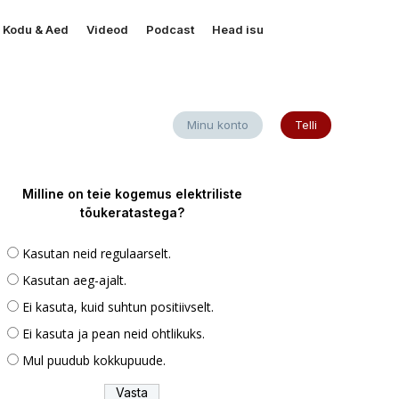
Kodu & Aed
Videod
Podcast
Head isu
Minu konto
Telli
Milline on teie kogemus elektriliste
tõukeratastega?
Kasutan neid regulaarselt.
Kasutan aeg-ajalt.
Ei kasuta, kuid suhtun positiivselt.
Ei kasuta ja pean neid ohtlikuks.
Mul puudub kokkupuude.