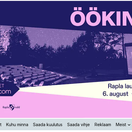
t
Kuhu minna
Saada kuulutus
Saada vihje
Reklaam
Meist