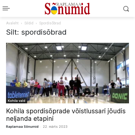
Avaleht
Sildid
Spordisõbrad
Silt: spordisõbrad
Kohila vald
Kohila spordisõprade võistlussari jõudis
neljanda etapini
-
Raplamaa Sõnumid
22. märts 2023