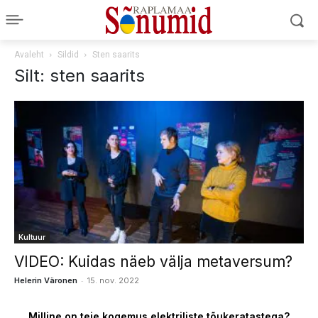
Avaleht
Sildid
Sten saarits
Silt: sten saarits
Kultuur
VIDEO: Kuidas näeb välja metaversum?
-
Helerin Väronen
15. nov. 2022
Milline on teie kogemus elektriliste tõukeratastega?