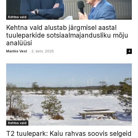
Kehtna vald
Kehtna vald alustab järgmisel aastal
tuuleparkide sotsiaalmajandusliku mõju
analüüsi
-
Mariliis Vest
2. dets. 2025
4
Kehtna vald
T2 tuulepark: Kaiu rahvas soovis selgeid