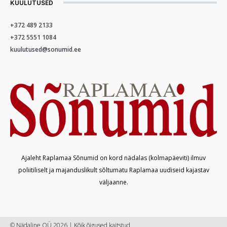
KUULUTUSED
+372 489 2133
+372 5551 1084
kuulutused@sonumid.ee
Ajaleht Raplamaa Sõnumid on kord nädalas (kolmapäeviti) ilmuv
poliitiliselt ja majanduslikult sõltumatu Raplamaa uudiseid kajastav
väljaanne.
© Nädaline OÜ 2026 | Kõik õigused kaitstud