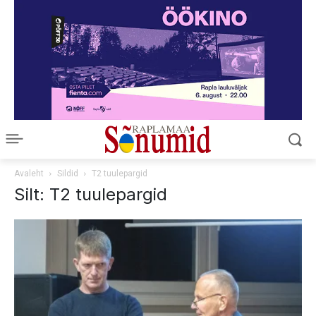
Avaleht
Sildid
T2 tuulepargid
Silt: T2 tuulepargid