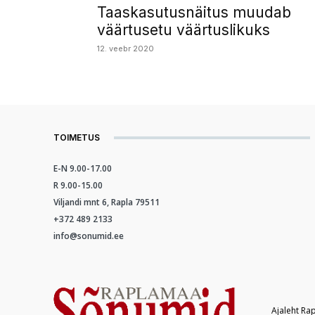
Taaskasutusnäitus muudab
väärtusetu väärtuslikuks
12. veebr 2020
TOIMETUS
E-N 9.00-17.00
R 9.00-15.00
Viljandi mnt 6, Rapla 79511
+372 489 2133
info@sonumid.ee
Ajaleht Ra