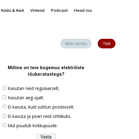
Kodu & Aed
Videod
Podcast
Head isu
Minu konto
Telli
Milline on teie kogemus elektriliste
tõukeratastega?
Kasutan neid regulaarselt.
Kasutan aeg-ajalt.
Ei kasuta, kuid suhtun positiivselt.
Ei kasuta ja pean neid ohtlikuks.
Mul puudub kokkupuude.