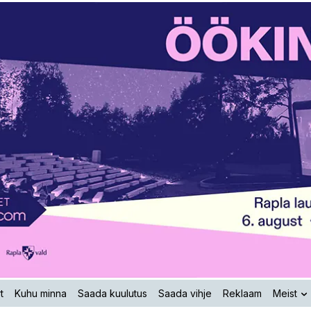
t
Kuhu minna
Saada kuulutus
Saada vihje
Reklaam
Meist