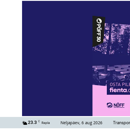
Neljapäev, 6 aug 2026
23.3
C
Transpor
Rapla