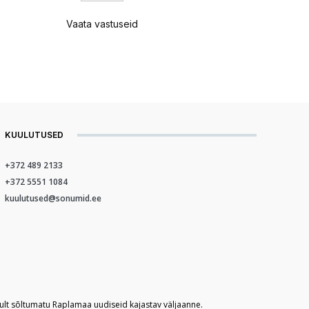
Vaata vastuseid
KUULUTUSED
+372 489 2133
+372 5551 1084
kuulutused@sonumid.ee
kult sõltumatu Raplamaa uudiseid kajastav väljaanne.