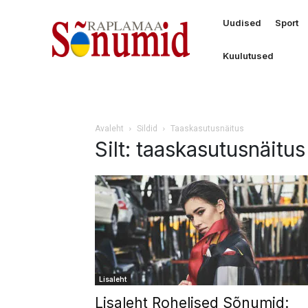
Uudised
Sport
Kuulutused
Avaleht
Sildid
Taaskasutusnäitus
Silt: taaskasutusnäitus
Lisaleht
Lisaleht Rohelised Sõnumid: