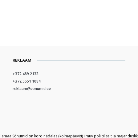
REKLAAM
+372 489 2133
+372 5551 1084
reklaam@sonumid.ee
plamaa Sõnumid on kord nädalas (kolmapäeviti) ilmuv poliitiliselt ja majandusli