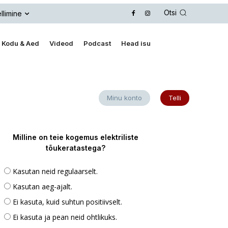
Otsi
llimine
Kodu & Aed
Videod
Podcast
Head isu
Minu konto
Telli
Milline on teie kogemus elektriliste
tõukeratastega?
Kasutan neid regulaarselt.
Kasutan aeg-ajalt.
Ei kasuta, kuid suhtun positiivselt.
Ei kasuta ja pean neid ohtlikuks.