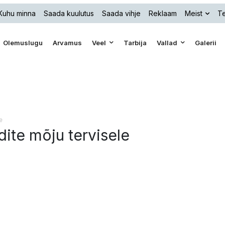
Kuhu minna
Saada kuulutus
Saada vihje
Reklaam
Meist
Te
Olemuslugu
Arvamus
Veel
Tarbija
Vallad
Galerii
e
dite mõju tervisele