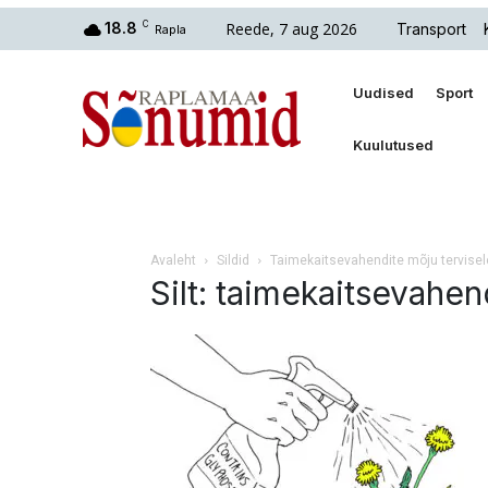
Reede, 7 aug 2026
18.8
C
Transport
Rapla
Uudised
Sport
Kuulutused
Avaleht
Sildid
Taimekaitsevahendite mõju tervisel
Silt: taimekaitsevahen