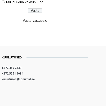
Mul puudub kokkupuude.
Vaata vastuseid
KUULUTUSED
+372 489 2133
+372 5551 1084
kuulutused@sonumid.ee