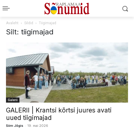
Avaleht
Sildid
Tiigimajad
Silt: tiigimajad
Galerii
GALERII | Krantsi kõrtsi juures avati
uued tiigimajad
-
Siim Jõgis
19. mai 2026