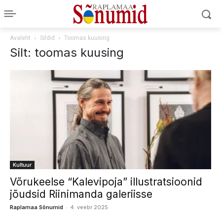
Avaleht
Sildid
Toomas kuusing
Silt: toomas kuusing
Kultuur
Võrukeelse “Kalevipoja” illustratsioonid
jõudsid Riinimanda galeriisse
-
Raplamaa Sõnumid
4. veebr 2025