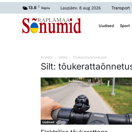
Laupäev, 8 aug 2026
13.8
C
Transport
Rapla
Uudised
Sport
Avaleht
Sildid
Tõukerattaõnnetused
Silt: tõukerattaõnnet
Uudised