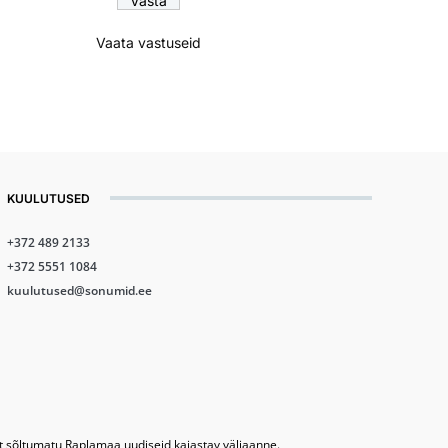
Vaata vastuseid
KUULUTUSED
+372 489 2133
+372 5551 1084
kuulutused@sonumid.ee
lt sõltumatu Raplamaa uudiseid kajastav väljaanne.