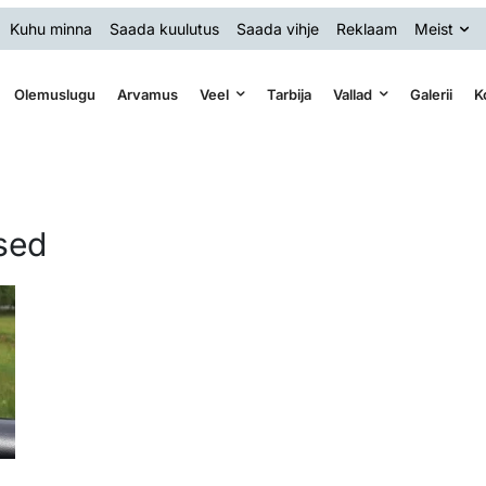
Kuhu minna
Saada kuulutus
Saada vihje
Reklaam
Meist
Olemuslugu
Arvamus
Veel
Tarbija
Vallad
Galerii
K
used