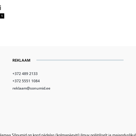
i
1
REKLAAM
+372 489 2133
+372 5551 1084
reklaam@sonumid.ee
lamaa Sõnumid on kord nädalas (kolmapäeviti) ilmuv poliitiliselt ja majandusliku