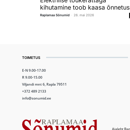
Elektrilise tõukerattaga
kihutamine toob kaasa õnnetus
-
Raplamaa Sõnumid
26. mai 2026
TOIMETUS
E-N 9.00-17.00
R 9.00-15.00
Viljandi mnt 6, Rapla 79511
+372 489 2133
info@sonumid.ee
Ajaleht Rap