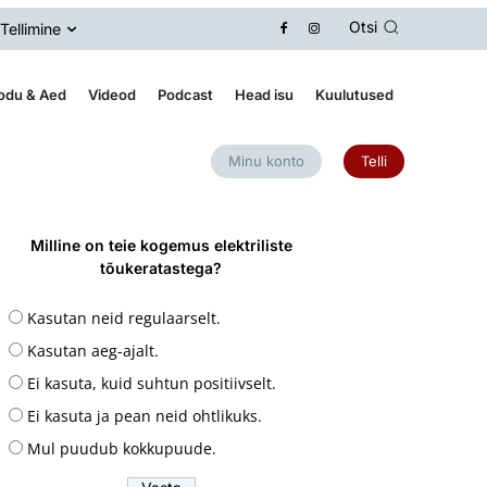
Otsi
Tellimine
odu & Aed
Videod
Podcast
Head isu
Kuulutused
Minu konto
Telli
Milline on teie kogemus elektriliste
tõukeratastega?
Kasutan neid regulaarselt.
Kasutan aeg-ajalt.
Ei kasuta, kuid suhtun positiivselt.
Ei kasuta ja pean neid ohtlikuks.
Mul puudub kokkupuude.