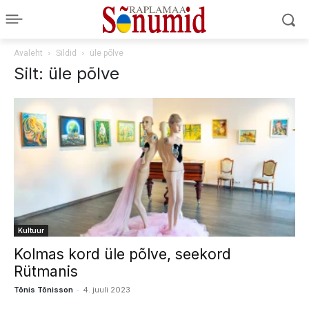
Avaleht
Sildid
üle põlve
Silt: üle põlve
Kultuur
Kolmas kord üle põlve, seekord
Rütmanis
-
Tõnis Tõnisson
4. juuli 2023