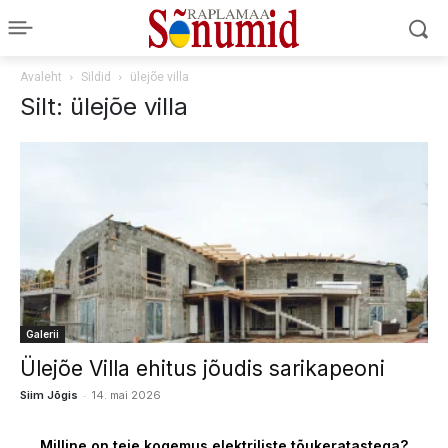
Avaleht
Sildid
ülejõe villa
Silt: ülejõe villa
Galerii
Ülejõe Villa ehitus jõudis sarikapeoni
-
Siim Jõgis
14. mai 2026
Milline on teie kogemus elektriliste tõukeratastega?