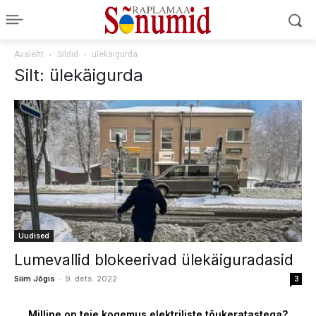
Avaleht
Sildid
ülekäigurda
Silt: ülekäigurda
Uudised
Lumevallid blokeerivad ülekäiguradasid
-
Siim Jõgis
9. dets. 2022
3
Milline on teie kogemus elektriliste tõukeratastega?