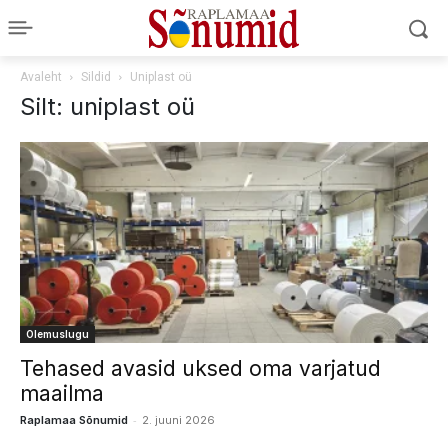
Avaleht
Sildid
Uniplast oü
Silt: uniplast oü
Olemuslugu
Tehased avasid uksed oma varjatud
maailma
-
Raplamaa Sõnumid
2. juuni 2026