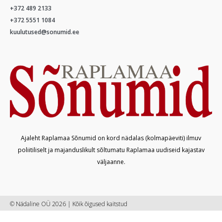
+372 489 2133
+372 5551 1084
kuulutused@sonumid.ee
Ajaleht Raplamaa Sõnumid on kord nädalas (kolmapäeviti) ilmuv
poliitiliselt ja majanduslikult sõltumatu Raplamaa uudiseid kajastav
väljaanne.
© Nädaline OÜ 2026 | Kõik õigused kaitstud