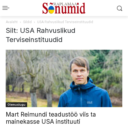
Avaleht
Sildid
USA Rahvuslikud Terviseinstituudid
Silt: USA Rahvuslikud
Terviseinstituudid
Olemuslugu
Mart Reimundi teadustöö viis ta
mainekasse USA instituuti