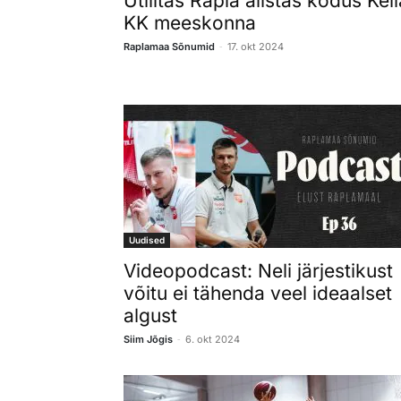
Utilitas Rapla alistas kodus Keil
KK meeskonna
-
Raplamaa Sõnumid
17. okt 2024
Uudised
Videopodcast: Neli järjestikust
võitu ei tähenda veel ideaalset
algust
-
Siim Jõgis
6. okt 2024