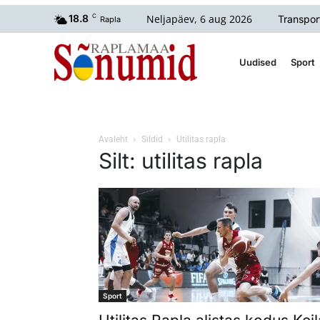
Neljapäev, 6 aug 2026
18.8
C
Transpor
Rapla
Uudised
Sport
Avaleht
Sildid
Utilitas rapla
Silt: utilitas rapla
Sport