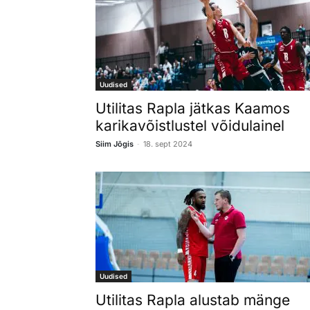
Uudised
Utilitas Rapla jätkas Kaamos
karikavõistlustel võidulainel
-
Siim Jõgis
18. sept 2024
Uudised
Utilitas Rapla alustab mänge