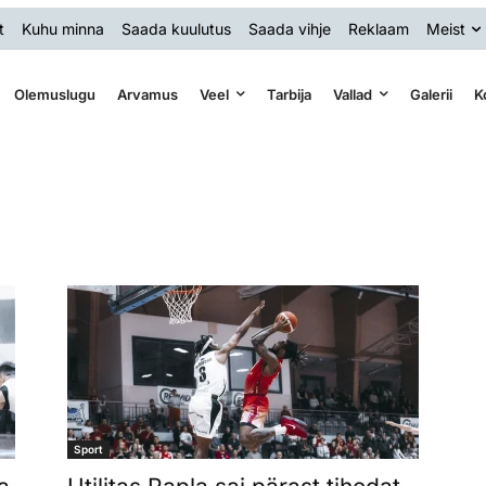
t
Kuhu minna
Saada kuulutus
Saada vihje
Reklaam
Meist
Olemuslugu
Arvamus
Veel
Tarbija
Vallad
Galerii
K
Sport