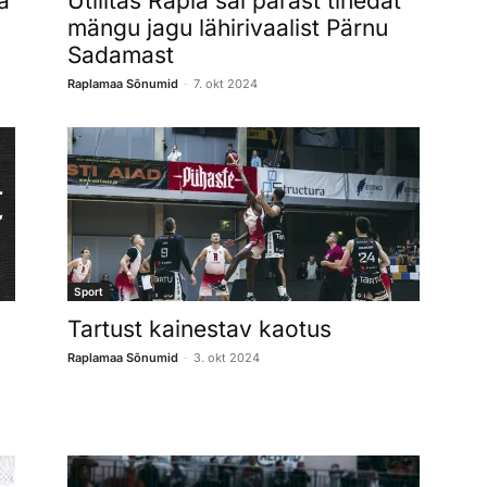
a
Utilitas Rapla sai pärast tihedat
mängu jagu lähirivaalist Pärnu
Sadamast
-
Raplamaa Sõnumid
7. okt 2024
Sport
Tartust kainestav kaotus
-
Raplamaa Sõnumid
3. okt 2024