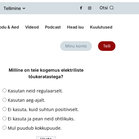
Otsi
Tellimine
odu & Aed
Videod
Podcast
Head isu
Kuulutused
Minu konto
Telli
Milline on teie kogemus elektriliste
tõukeratastega?
Kasutan neid regulaarselt.
Kasutan aeg-ajalt.
Ei kasuta, kuid suhtun positiivselt.
Ei kasuta ja pean neid ohtlikuks.
Mul puudub kokkupuude.