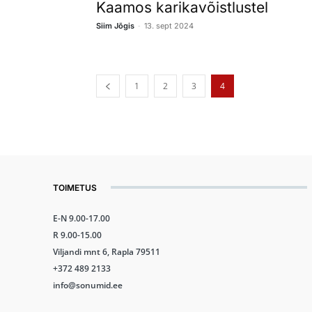
Kaamos karikavõistlustel
-
Siim Jõgis
13. sept 2024
1
2
3
4
TOIMETUS
E-N 9.00-17.00
R 9.00-15.00
Viljandi mnt 6, Rapla 79511
+372 489 2133
info@sonumid.ee