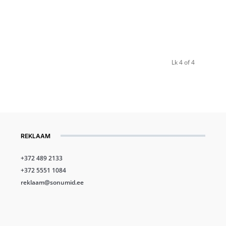
Lk 4 of 4
REKLAAM
+372 489 2133
+372 5551 1084
reklaam@sonumid.ee