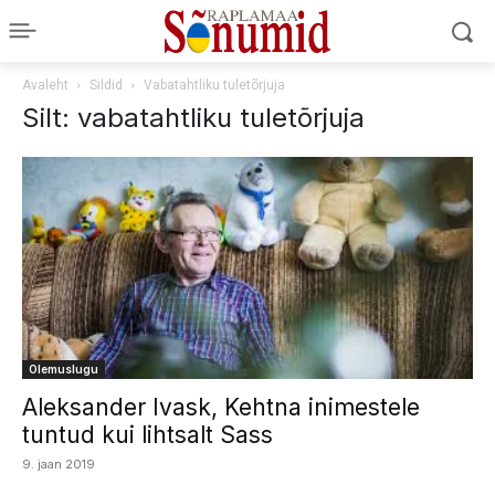
Avaleht
Sildid
Vabatahtliku tuletõrjuja
Silt: vabatahtliku tuletõrjuja
Olemuslugu
Aleksander Ivask, Kehtna inimestele
tuntud kui lihtsalt Sass
9. jaan 2019