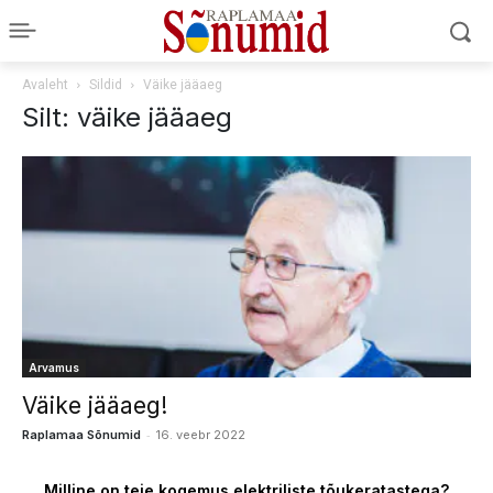
Avaleht
Sildid
Väike jääaeg
Silt: väike jääaeg
Arvamus
Väike jääaeg!
-
Raplamaa Sõnumid
16. veebr 2022
Milline on teie kogemus elektriliste tõukeratastega?