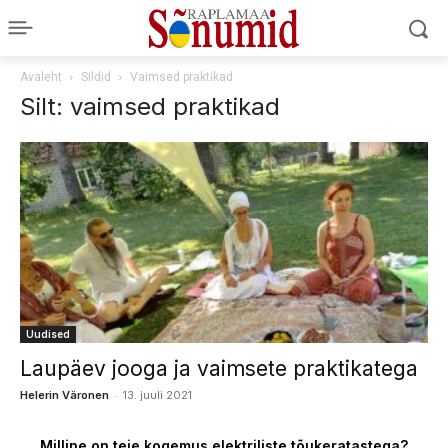
Avaleht
Sildid
Vaimsed praktikad
Silt: vaimsed praktikad
Uudised
Laupäev jooga ja vaimsete praktikatega
-
Helerin Väronen
13. juuli 2021
Milline on teie kogemus elektriliste tõukeratastega?