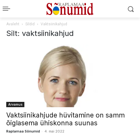
Avaleht
Sildid
Vaktsiinikahjud
Silt: vaktsiinikahjud
Arvamus
Vaktsiinikahjude hüvitamine on samm
õiglasema ühiskonna suunas
-
Raplamaa Sõnumid
4. mai 2022