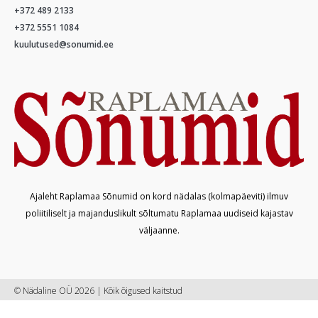
+372 489 2133
+372 5551 1084
kuulutused@sonumid.ee
Ajaleht Raplamaa Sõnumid on kord nädalas (kolmapäeviti) ilmuv
poliitiliselt ja majanduslikult sõltumatu Raplamaa uudiseid kajastav
väljaanne.
© Nädaline OÜ 2026 | Kõik õigused kaitstud