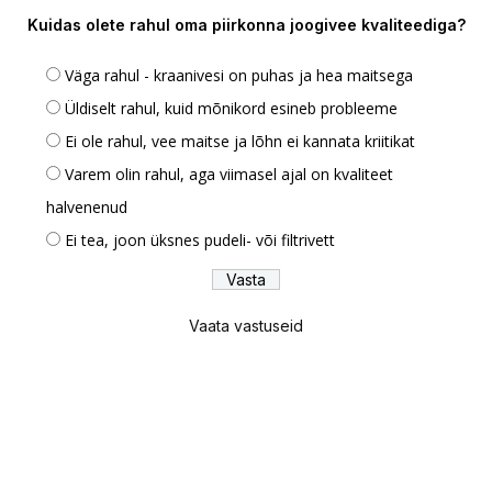
Kuidas olete rahul oma piirkonna joogivee kvaliteediga?
Väga rahul - kraanivesi on puhas ja hea maitsega
Üldiselt rahul, kuid mõnikord esineb probleeme
Ei ole rahul, vee maitse ja lõhn ei kannata kriitikat
Varem olin rahul, aga viimasel ajal on kvaliteet
halvenenud
Ei tea, joon üksnes pudeli- või filtrivett
Vaata vastuseid