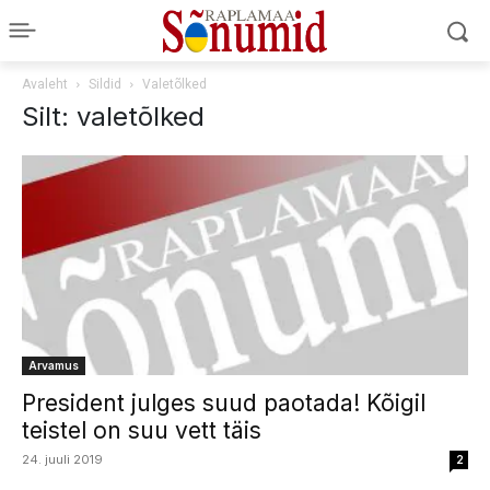
Avaleht
Sildid
Valetõlked
Silt: valetõlked
Arvamus
President julges suud paotada! Kõigil
teistel on suu vett täis
24. juuli 2019
2