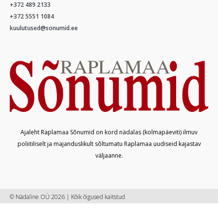
+372 489 2133
+372 5551 1084
kuulutused@sonumid.ee
Ajaleht Raplamaa Sõnumid on kord nädalas (kolmapäeviti) ilmuv
poliitiliselt ja majanduslikult sõltumatu Raplamaa uudiseid kajastav
väljaanne.
© Nädaline OÜ 2026 | Kõik õigused kaitstud