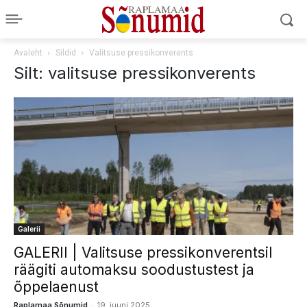
Avaleht
Sildid
Valitsuse pressikonverents
Silt: valitsuse pressikonverents
Galerii
GALERII | Valitsuse pressikonverentsil
räägiti automaksu soodustustest ja
õppelaenust
-
Raplamaa Sõnumid
19. juuni 2025