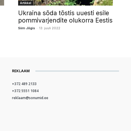
Artikkel
Ukraina sõda tõstis uuesti esile
pommivarjendite olukorra Eestis
-
Siim Jõgis
13. juuli 2022
REKLAAM
+372 489 2133
+372 5551 1084
reklaam@sonumid.ee