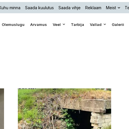
Kuhu minna
Saada kuulutus
Saada vihje
Reklaam
Meist
Te
Olemuslugu
Arvamus
Veel
Tarbija
Vallad
Galerii