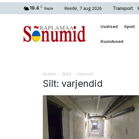
Reede, 7 aug 2026
19.4
C
Transport
Rapla
Uudised
Sport
Kuulutused
Avaleht
Sildid
Varjendid
Silt: varjendid