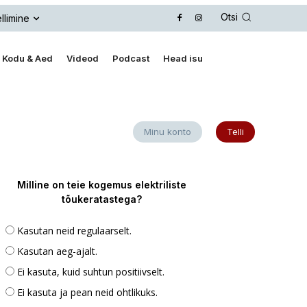
Otsi
llimine
Kodu & Aed
Videod
Podcast
Head isu
Minu konto
Telli
Milline on teie kogemus elektriliste
tõukeratastega?
Kasutan neid regulaarselt.
Kasutan aeg-ajalt.
Ei kasuta, kuid suhtun positiivselt.
Ei kasuta ja pean neid ohtlikuks.