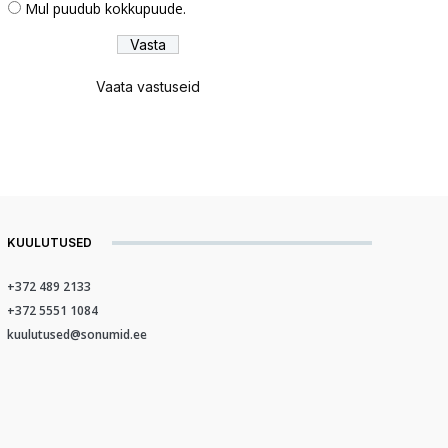
Mul puudub kokkupuude.
Vaata vastuseid
KUULUTUSED
+372 489 2133
+372 5551 1084
kuulutused@sonumid.ee