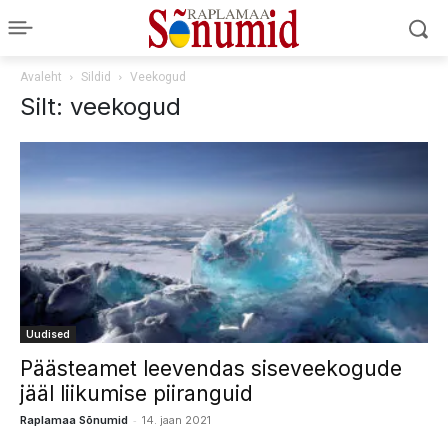
Avaleht
Sildid
Veekogud
Silt: veekogud
Uudised
Päästeamet leevendas siseveekogude
jääl liikumise piiranguid
-
Raplamaa Sõnumid
14. jaan 2021