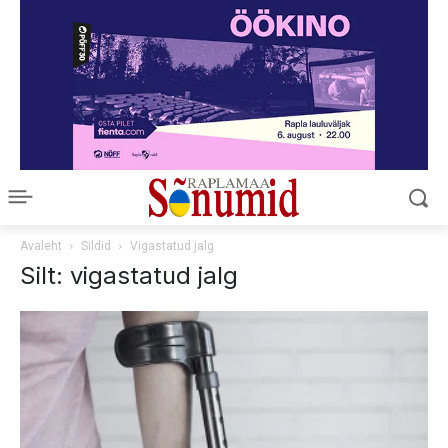
Avaleht
Sildid
Vigastatud jalg
Silt: vigastatud jalg