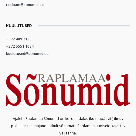
reklaam@sonumid.ee
KUULUTUSED
+372 489 2133
+372 5551 1084
kuulutused@sonumid.ee
Ajaleht Raplamaa Sõnumid on kord nädalas (kolmapäeviti) ilmuv
poliitiliselt ja majanduslikult sõltumatu Raplamaa uudiseid kajastav
väljaanne.