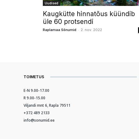
Uudised
Kaugkütte hinnatõus küündib
üle 60 protsendi
-
Raplamaa Sõnumid
2. nov. 2022
TOIMETUS
E-N 9.00-17.00
R 9.00-15.00
Viljandi mnt 6, Rapla 79511
+372 489 2133
info@sonumid.ee