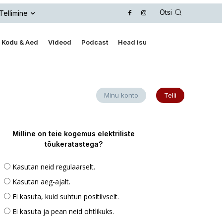
Otsi
Tellimine
Kodu & Aed
Videod
Podcast
Head isu
Minu konto
Telli
Milline on teie kogemus elektriliste
tõukeratastega?
Kasutan neid regulaarselt.
Kasutan aeg-ajalt.
Ei kasuta, kuid suhtun positiivselt.
Ei kasuta ja pean neid ohtlikuks.