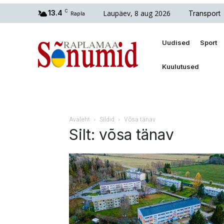
Laupäev, 8 aug 2026
13.4
C
Transport
Rapla
Uudised
Sport
Kuulutused
Avaleht
Sildid
Võsa tänav
Silt: võsa tänav