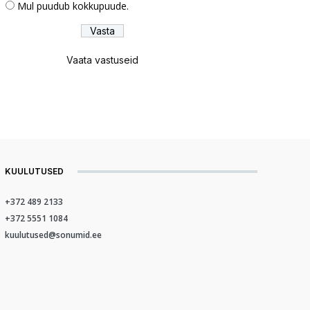
Mul puudub kokkupuude.
Vaata vastuseid
KUULUTUSED
+372 489 2133
+372 5551 1084
kuulutused@sonumid.ee