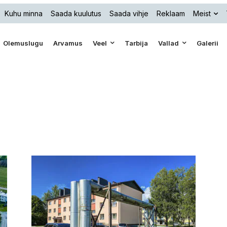
Kuhu minna
Saada kuulutus
Saada vihje
Reklaam
Meist
Olemuslugu
Arvamus
Veel
Tarbija
Vallad
Galerii