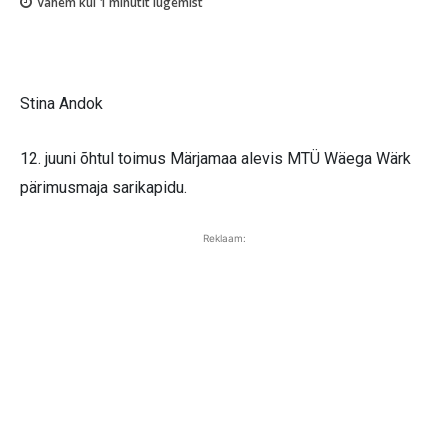
Vähem kui 1
minutit lugemist
Stina Andok
12. juuni õhtul toimus Märjamaa alevis MTÜ Wäega Wärk
pärimusmaja sarikapidu.
Reklaam: