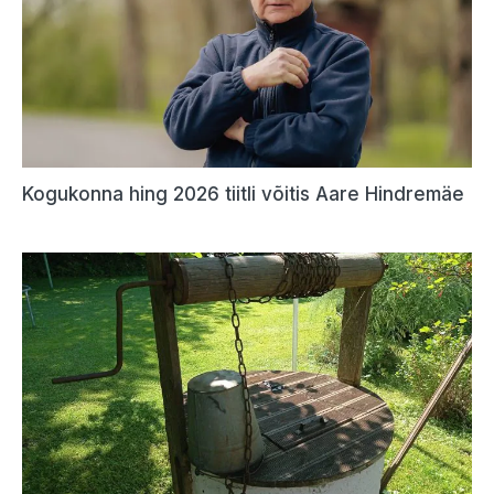
Kogukonna hing 2026 tiitli võitis Aare Hindremäe