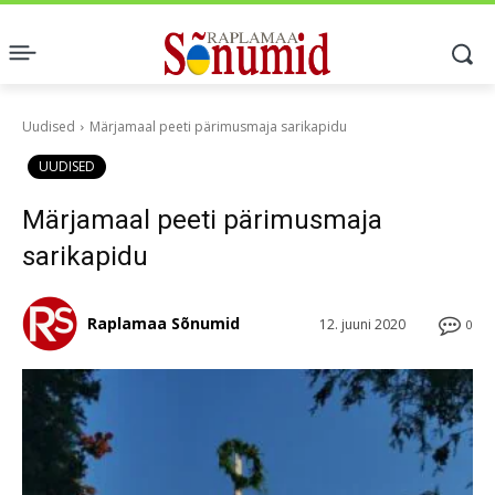
Uudised
Märjamaal peeti pärimusmaja sarikapidu
UUDISED
Märjamaal peeti pärimusmaja
sarikapidu
Raplamaa Sõnumid
12. juuni 2020
0