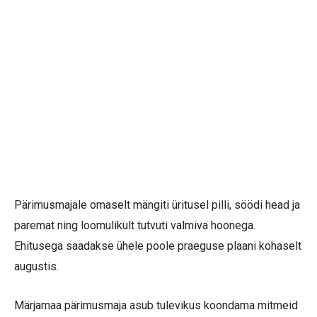
Pärimusmajale omaselt mängiti üritusel pilli, söödi head ja
paremat ning loomulikult tutvuti valmiva hoonega.
Ehitusega saadakse ühele poole praeguse plaani kohaselt
augustis.
Märjamaa pärimusmaja asub tulevikus koondama mitmeid