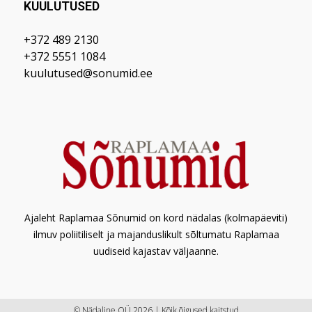
KUULUTUSED
+372 489 2130
+372 5551 1084
kuulutused@sonumid.ee
Ajaleht Raplamaa Sõnumid on kord nädalas (kolmapäeviti)
ilmuv poliitiliselt ja majanduslikult sõltumatu Raplamaa
uudiseid kajastav väljaanne.
© Nädaline OÜ 2026 | Kõik õigused kaitstud