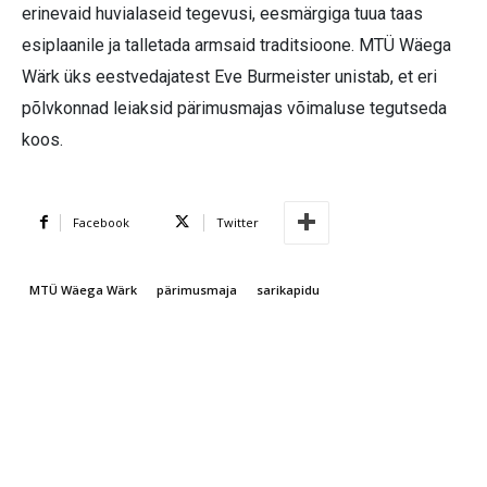
erinevaid huvialaseid tegevusi, eesmärgiga tuua taas
esiplaanile ja talletada armsaid traditsioone. MTÜ Wäega
Wärk üks eestvedajatest Eve Burmeister unistab, et eri
põlvkonnad leiaksid pärimusmajas võimaluse tegutseda
koos.
Facebook
Twitter
MTÜ Wäega Wärk
pärimusmaja
sarikapidu