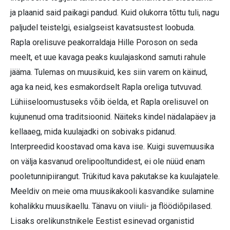
ja plaanid said paikagi pandud. Kuid olukorra tõttu tuli, nagu
paljudel teistelgi, esialgseist kavatsustest loobuda.
Rapla orelisuve peakorraldaja Hille Poroson on seda
meelt, et uue kavaga peaks kuulajaskond samuti rahule
jääma. Tulemas on muusikuid, kes siin varem on käinud,
aga ka neid, kes esmakordselt Rapla oreliga tutvuvad.
Lühiiseloomustuseks võib öelda, et Rapla orelisuvel on
kujunenud oma traditsioonid. Näiteks kindel nädalapäev ja
kellaaeg, mida kuulajadki on sobivaks pidanud.
Interpreedid koostavad oma kava ise. Kuigi suvemuusika
on välja kasvanud orelipooltundidest, ei ole nüüd enam
pooletunnipiirangut. Trükitud kava pakutakse ka kuulajatele.
Meeldiv on meie oma muusikakooli kasvandike sulamine
kohalikku muusikaellu. Tänavu on viiuli- ja flöödiõpilased.
Lisaks orelikunstnikele Eestist esinevad organistid