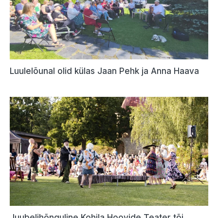
Luulelõunal olid külas Jaan Pehk ja Anna Haava
Juubelihõnguline Kohila Hoovide Teater tõi