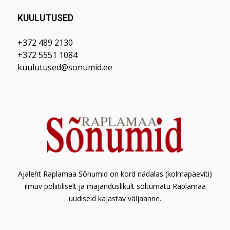
KUULUTUSED
+372 489 2130
+372 5551 1084
kuulutused@sonumid.ee
Ajaleht Raplamaa Sõnumid on kord nädalas (kolmapäeviti)
ilmuv poliitiliselt ja majanduslikult sõltumatu Raplamaa
uudiseid kajastav väljaanne.