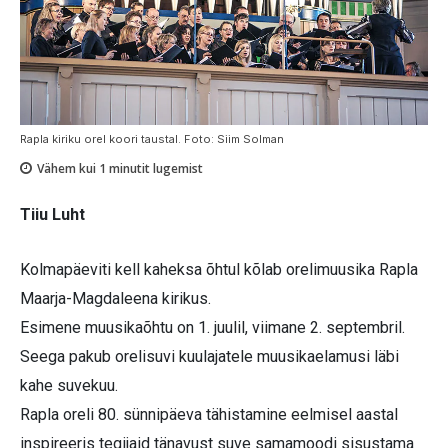
Rapla kiriku orel koori taustal. Foto: Siim Solman
Vähem kui 1
minutit lugemist
Tiiu Luht
Kolmapäeviti kell kaheksa õhtul kõlab orelimuusika Rapla
Maarja-Magdaleena kirikus.
Esimene muusikaõhtu on 1. juulil, viimane 2. septembril.
Seega pakub orelisuvi kuulajatele muusikaelamusi läbi
kahe suvekuu.
Rapla oreli 80. sünnipäeva tähistamine eelmisel aastal
inspireeris tegijaid tänavust suve samamoodi sisustama