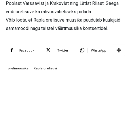
Poolast Varssavist ja Krakovist ning Lätist Riiast. Seega
võib orelisuve ka rahvusvaheliseks pidada.
Võib loota, et Rapla orelisuve muusika puudutab kuulajaid
samamoodi nagu teistel väärtmuusika kontsertidel.
Facebook
Twitter
WhatsApp
orelimuusika
Rapla orelisuvi