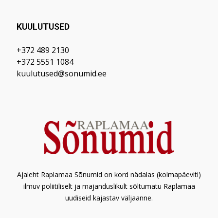
KUULUTUSED
+372 489 2130
+372 5551 1084
kuulutused@sonumid.ee
Ajaleht Raplamaa Sõnumid on kord nädalas (kolmapäeviti)
ilmuv poliitiliselt ja majanduslikult sõltumatu Raplamaa
uudiseid kajastav väljaanne.