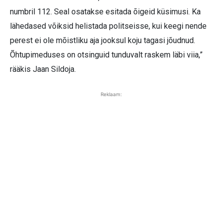
numbril 112. Seal osatakse esitada õigeid küsimusi. Ka
lähedased võiksid helistada politseisse, kui keegi nende
perest ei ole mõistliku aja jooksul koju tagasi jõudnud.
Õhtupimeduses on otsinguid tunduvalt raskem läbi viia,”
rääkis Jaan Sildoja.
Reklaam: