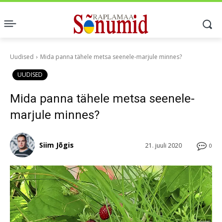
Uudised
Mida panna tähele metsa seenele-marjule minnes?
UUDISED
Mida panna tähele metsa seenele-
marjule minnes?
Siim Jõgis
21. juuli 2020
0