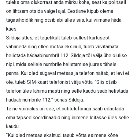
tuleks oma olukorrast anda märku kohe, sest ka politseil
on lihtsam otsida valgel ajal. Eestlane kipub olema
tagasihoidlik ning otsib abi alles siis, kui viimane häda
käes.
Sildoja ütles, et tegelikult tuleb sellest kartusest
vabaneda ning olles metsa eksinud, tuleb viivitamata
helistada hädaabinumbril 112. Sildoja tõi välja ühe olulise
nipi, mida sellele numbrile helistamise juures tähele
panna. Kui oled sügaval metsas ja telefon näitab, et levi ei
ole, tuleb SIM-kaart telefonist välja võtta. “Siis otsib
telefon üles lähima masti ning selle kaudu saab helistada
hädaabinumbrile 112,” sõnas Sildoja.
Teine võimalus on see, et nutitelefoniga saab edastada
oma täpsed koordinaadid ning inimene leitakse üles selle
kaudu.
“Kui oled metsas eksinud, tasub võtta esimene kõne