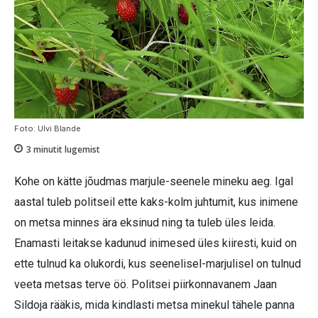
Foto: Ulvi Blande
3
minutit lugemist
Kohe on kätte jõudmas marjule-seenele mineku aeg. Igal
aastal tuleb politseil ette kaks-kolm juhtumit, kus inimene
on metsa minnes ära eksinud ning ta tuleb üles leida.
Enamasti leitakse kadunud inimesed üles kiiresti, kuid on
ette tulnud ka olukordi, kus seenelisel-marjulisel on tulnud
veeta metsas terve öö. Politsei piirkonnavanem Jaan
Sildoja rääkis, mida kindlasti metsa minekul tähele panna