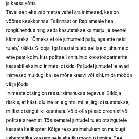
ja kaasa võtta.
Tavaliselt eksivad metsa vahel ära inimesed, kes on
võõras keskkonnas. Tallinnast on Raplamaale hea
rongiühendus ning seda kasutatakse ka marjul ja seenel
käimiseks. “Õnneks ei ole juhtumeid palju, aga ette neid
tuleb,” rääkis Sildoja. Igal aastal tuleb selliseid juhtumeid
ette paar-kolm, kus politseil on tulnud koostööpartnerite
kaasabil eksinud inimesi otsida. Paljudel juhtudel leiavad
inimesed muidugi ka ise mõne kraavi või sihi, mida mööda
välja jõuda.
Inimeste otsing on ressursimahukas tegevus. Sildoja
rääkis, et hästi oluline on alginfo, mille järgi otsustatakse,
millist otsinguliiki kasutada. Võib-olla piisab droonist või
politseisireenist. Tõsisematel juhtudel tuleb otsingutele
kaasata helikopter. Kõige ressursimahukam on muidugi
vabatahtlike kaasamine ja aheliku moodustamine. See