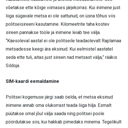
võetakse ette kõige viimases järjekorras. Kui inimene just
liiga sügavale metsa ei ole sattunud, on üsna tõhus viis
politseisireeni kasutamine. Kilomeetrite taha kostev
sireen pannakse tööle ja inimene leiab tee välja.
“Käesoleval aastal ei ole politseile teadaolevalt Raplamaa
metsadesse keegi ära eksinud. Kui eelmistel aastatel
seda ette tuli, aitas just sireen nad metsast välja,” rääkis
Sildoja.
SIM-kaardi eemaldamine
Politsei kogemuse järgi saab öelda, et metsa eksinud
inimene annab oma olukorrast teada liiga hilja. Esmalt
püütakse omal jõul välja saada ning politsei poole
pöördutakse siis, kui hakkab pimedaks minema. Tegelikult