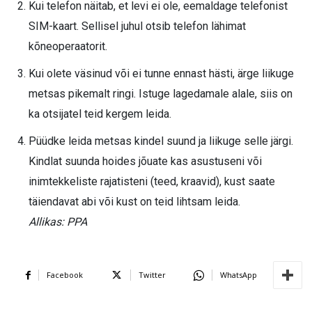
Kui telefon näitab, et levi ei ole, eemaldage telefonist
SIM-kaart. Sellisel juhul otsib telefon lähimat
kõneoperaatorit.
Kui olete väsinud või ei tunne ennast hästi, ärge liikuge
metsas pikemalt ringi. Istuge lagedamale alale, siis on
ka otsijatel teid kergem leida.
Püüdke leida metsas kindel suund ja liikuge selle järgi.
Kindlat suunda hoides jõuate kas asustuseni või
inimtekkeliste rajatisteni (teed, kraavid), kust saate
täiendavat abi või kust on teid lihtsam leida.
Allikas: PPA
Facebook
Twitter
WhatsApp