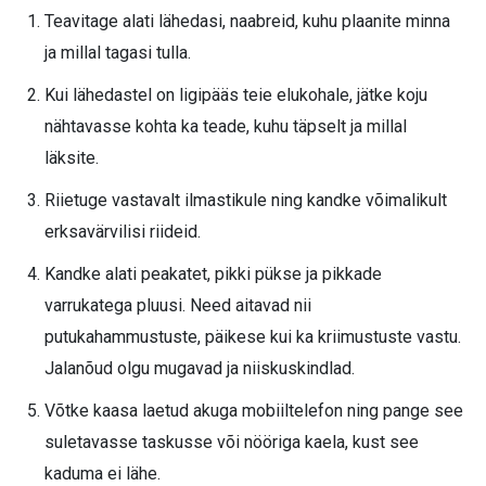
Teavitage alati lähedasi, naabreid, kuhu plaanite minna
ja millal tagasi tulla.
Kui lähedastel on ligipääs teie elukohale, jätke koju
nähtavasse kohta ka teade, kuhu täpselt ja millal
läksite.
Riietuge vastavalt ilmastikule ning kandke võimalikult
erksavärvilisi riideid.
Kandke alati peakatet, pikki pükse ja pikkade
varrukatega pluusi. Need aitavad nii
putukahammustuste, päikese kui ka kriimustuste vastu.
Jalanõud olgu mugavad ja niiskuskindlad.
Võtke kaasa laetud akuga mobiiltelefon ning pange see
suletavasse taskusse või nööriga kaela, kust see
kaduma ei lähe.