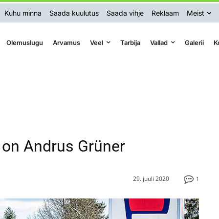
Kuhu minna
Saada kuulutus
Saada vihje
Reklaam
Meist
Olemuslugu
Arvamus
Veel
Tarbija
Vallad
Galerii
K
 on Andrus Grüner
29. juuli 2020
1