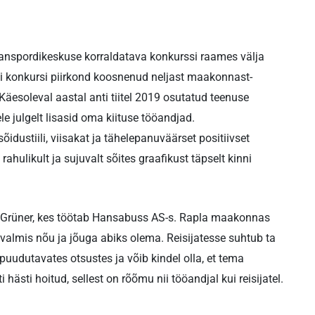
transpordikeskuse korraldatava konkurssi raames välja
itli konkursi piirkond koosnenud neljast maakonnast-
soleval aastal anti tiitel 2019 osutatud teenuse
ele julgelt lisasid oma kiituse tööandjad.
idustiili, viisakat ja tähelepanuväärset positiivset
rahulikult ja sujuvalt sõites graafikust täpselt kinni
us Grüner, kes töötab Hansabuss AS-s. Rapla maakonnas
 valmis nõu ja jõuga abiks olema. Reisijatesse suhtub ta
 puudutavates otsustes ja võib kindel olla, et tema
ästi hoitud, sellest on rõõmu nii tööandjal kui reisijatel.