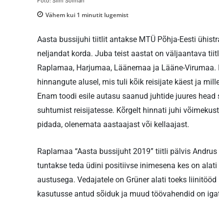
Foto: Siim Solman
Vähem kui 1
minutit lugemist
Aasta bussijuhi tiitlit antakse MTÜ Põhja-Eesti ühis
neljandat korda. Juba teist aastat on väljaantava ti
Raplamaa, Harjumaa, Läänemaa ja Lääne-Virumaa. Käe
hinnangute alusel, mis tuli kõik reisijate käest ja mill
Enam toodi esile autasu saanud juhtide juures head sõ
suhtumist reisijatesse. Kõrgelt hinnati juhi võimekust 
pidada, olenemata aastaajast või kellaajast.
Raplamaa “Aasta bussijuht 2019” tiitli pälvis Andr
tuntakse teda üdini positiivse inimesena kes on alati
austusega. Vedajatele on Grüner alati toeks liinitööd
kasutusse antud sõiduk ja muud töövahendid on igati h