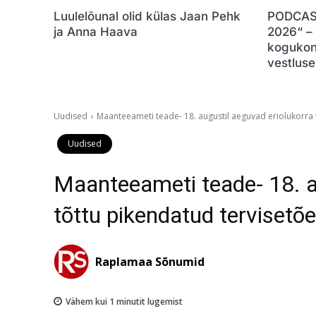
Luulelõunal olid külas Jaan Pehk
PODCAST
ja Anna Haava
2026“ –
kogukon
vestluse