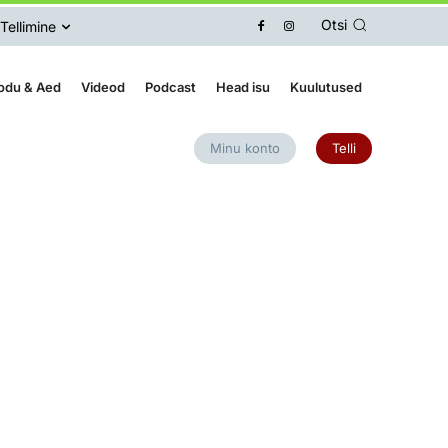
Otsi
Tellimine
odu & Aed
Videod
Podcast
Head isu
Kuulutused
Minu konto
Telli