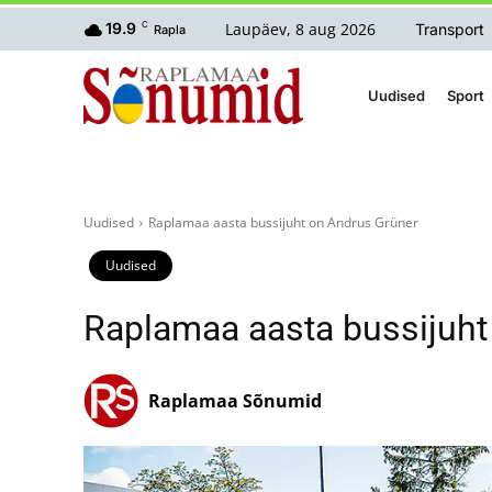
Laupäev, 8 aug 2026
19.9
C
Transport
Rapla
Uudised
Sport
Uudised
Raplamaa aasta bussijuht on Andrus Grüner
Uudised
Raplamaa aasta bussijuht
Raplamaa Sõnumid