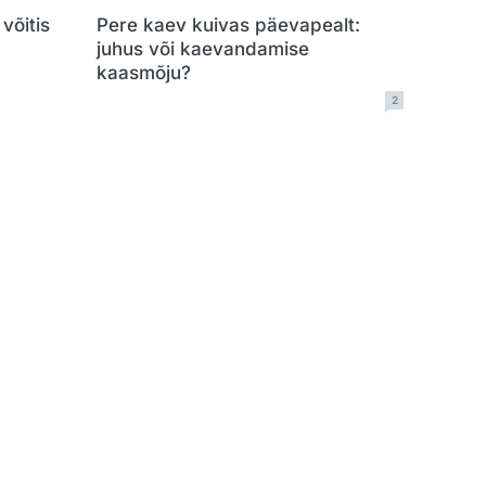
võitis
Pere kaev kuivas päevapealt:
juhus või kaevandamise
kaasmõju?
2