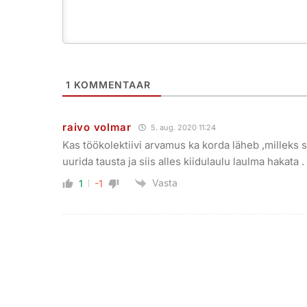
1
KOMMENTAAR
raivo volmar
5. aug. 2020 11:24
Kas töökolektiivi arvamus ka korda läheb ,milleks s
uurida tausta ja siis alles kiidulaulu laulma hakata .
Vasta
1
-1