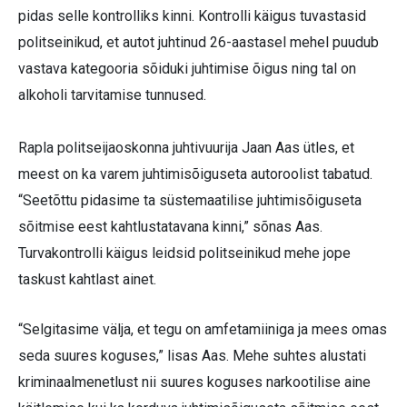
pidas selle kontrolliks kinni. Kontrolli käigus tuvastasid
politseinikud, et autot juhtinud 26-aastasel mehel puudub
vastava kategooria sõiduki juhtimise õigus ning tal on
alkoholi tarvitamise tunnused.
Rapla politseijaoskonna juhtivuurija Jaan Aas ütles, et
meest on ka varem juhtimisõiguseta autoroolist tabatud.
“Seetõttu pidasime ta süstemaatilise juhtimisõiguseta
sõitmise eest kahtlustatavana kinni,” sõnas Aas.
Turvakontrolli käigus leidsid politseinikud mehe jope
taskust kahtlast ainet.
“Selgitasime välja, et tegu on amfetamiiniga ja mees omas
seda suures koguses,” lisas Aas. Mehe suhtes alustati
kriminaalmenetlust nii suures koguses narkootilise aine