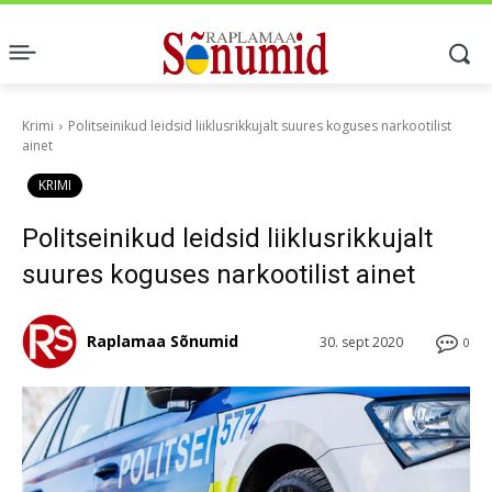
Krimi
Politseinikud leidsid liiklusrikkujalt suures koguses narkootilist
ainet
KRIMI
Politseinikud leidsid liiklusrikkujalt
suures koguses narkootilist ainet
Raplamaa Sõnumid
30. sept 2020
0