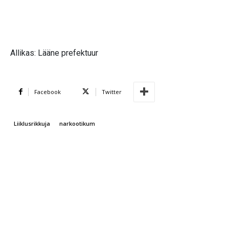
Allikas: Lääne prefektuur
Facebook
Twitter
Liiklusrikkuja
narkootikum