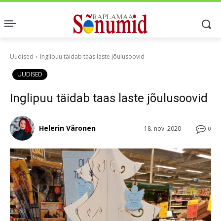
Uudised
Inglipuu täidab taas laste jõulusoovid
UUDISED
Inglipuu täidab taas laste jõulusoovid
Helerin Väronen
18. nov. 2020
0