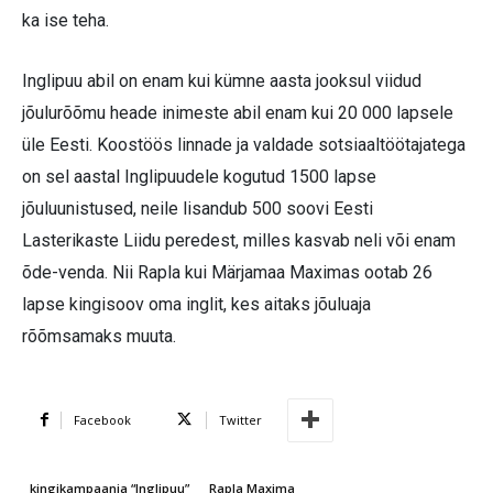
ka ise teha.
Inglipuu abil on enam kui kümne aasta jooksul viidud
jõulurõõmu heade inimeste abil enam kui 20 000 lapsele
üle Eesti. Koostöös linnade ja valdade sotsiaaltöötajatega
on sel aastal Inglipuudele kogutud 1500 lapse
jõuluunistused, neile lisandub 500 soovi Eesti
Lasterikaste Liidu peredest, milles kasvab neli või enam
õde-venda. Nii Rapla kui Märjamaa Maximas ootab 26
lapse kingisoov oma inglit, kes aitaks jõuluaja
rõõmsamaks muuta.
Facebook
Twitter
kingikampaania “Inglipuu”
Rapla Maxima