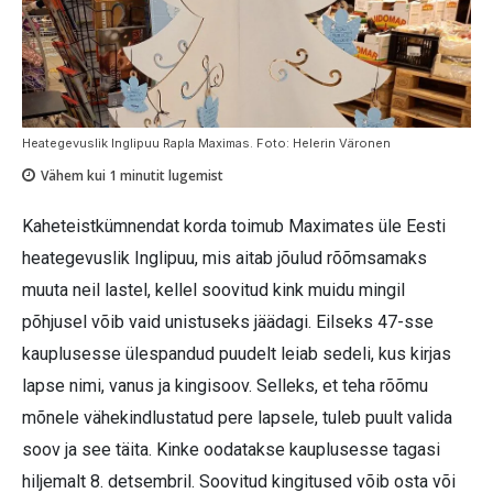
Heategevuslik Inglipuu Rapla Maximas. Foto: Helerin Väronen
Vähem kui 1
minutit lugemist
Kaheteistkümnendat korda toimub Maximates üle Eesti
heategevuslik Inglipuu, mis aitab jõulud rõõmsamaks
muuta neil lastel, kellel soovitud kink muidu mingil
põhjusel võib vaid unistuseks jäädagi. Eilseks 47-sse
kauplusesse ülespandud puudelt leiab sedeli, kus kirjas
lapse nimi, vanus ja kingisoov. Selleks, et teha rõõmu
mõnele vähekindlustatud pere lapsele, tuleb puult valida
soov ja see täita. Kinke oodatakse kauplusesse tagasi
hiljemalt 8. detsembril. Soovitud kingitused võib osta või