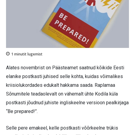
1
minutit lugemist
Alates novembrist on Päästeamet saatnud kõikide Eesti
elanike postkasti juhised selle kohta, kuidas võimalikes
kriisiolukordades edukalt hakkama saada. Raplamaa
Sõnumitele teadaolevalt on vähemalt ühte Kodila küla
postkasti jõudnud juhiste ingliskeelne versioon pealkirjaga
“Be prepared!”.
Selle pere emakeel, kelle postkasti võõrkeelne trükis