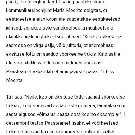
pandi, ei ole inglise keel. Lääne päästekeskuse
kommunikatsioonijuht Maris Moorits selgitas, et
eestikeelsele elanikkonnale saadetakse eestikeelsed
juhised, venekeelsele venekeelsed ja muukeelsele
elanikkonnale ingliskeelsed juhised. “Kuna postkaste ja
aadresse on väga palju, võib juhtuda, et andmebaasi
eksituse tõttu on saadud võõrkeelne trükis. Kindlasti ei
ole see sihilik, vaid tuleneb andmebaasi veast.
Päästeamet vabandab ebamugavuste pärast,” ütles
Moorits.
Ta lisas: “Neile, kes on eksituse tõttu saanud võõrkeelse
trükise, kuid soovivad seda eestikeelsena, tagatakse uue
aasta alguses võimalus saada eestikeelne eksemplar”. 1.
detsembril teatas Päästeamet lisaks, et võõrkeelsed
trükised tulevad ka nende inimeste postkasti, kellel