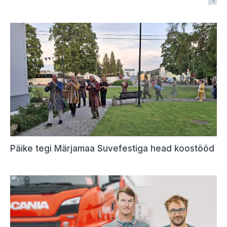
Päike tegi Märjamaa Suvefestiga head koostööd