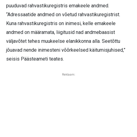
puuduvad rahvastikuregistris emakeele andmed.
“Adressaatide andmed on võetud rahvastikuregistrist.
Kuna rahvastikuregistris on inimesi, kelle emakeele
andmed on määramata, liigitusid nad andmebaasist
väljavõtet tehes muukeelse elanikkonna alla. Seetõttu
jõuavad nende inimesteni võõrkeelsed käitumisjuhised,”
seisis Päästeameti teates.
Reklaam: