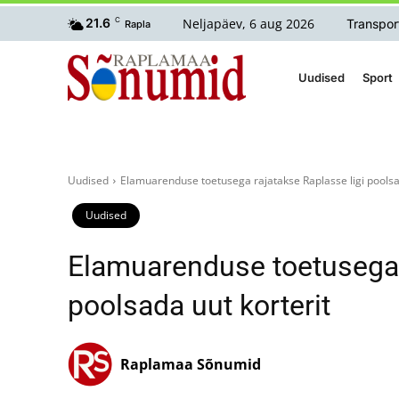
Neljapäev, 6 aug 2026
21.6
C
Transpor
Rapla
Uudised
Sport
Uudised
Elamuarenduse toetusega rajatakse Raplasse ligi poolsa
Uudised
Elamuarenduse toetusega r
poolsada uut korterit
Raplamaa Sõnumid