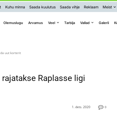
t
Kuhu minna
Saada kuulutus
Saada vihje
Reklaam
Meist
Olemuslugu
Arvamus
Veel
Tarbija
Vallad
Galerii
K
da uut korterit
ajatakse Raplasse ligi
1. dets. 2020
0