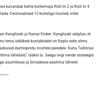
kes kavandab kahte kortermaja Risti tn 2 ja Risti tn 4
tada 3-korruselised 12 korteriga hooned, mille
 Kangilaski ja Rainar Enden. Kangilaski selgitas, et
nu tema isiklikele kontaktidele on Rapla neile silma
adavaid elamispindu noortele peredele. Kuna Tallinnas
llinna lähedale,” rääkis ta. Seega ongi nende strateegia
ga asumitesse ja linnadesse pealinna lähistel.
Reklaam: