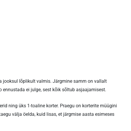
ta jooksul lõplikult valmis. Järgmine samm on vallalt
 ennustada ei julge, sest kõik sõltub asjaajamisest.
erid ning üks 1-toaline korter. Praegu on korterite müügini
taegu välja öelda, kuid lisas, et järgmise aasta esimeses