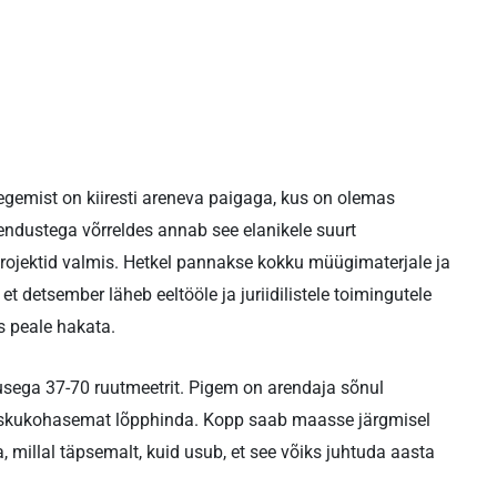
egemist on kiiresti areneva paigaga, kus on olemas
uarendustega võrreldes annab see elanikele suurt
projektid valmis. Hetkel pannakse kokku müügimaterjale ja
t detsember läheb eeltööle ja juriidilistele toimingutele
 peale hakata.
rusega 37-70 ruutmeetrit. Pigem on arendaja sõnul
taskukohasemat lõpphinda. Kopp saab maasse järgmisel
 millal täpsemalt, kuid usub, et see võiks juhtuda aasta