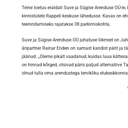
Teine toetus eraldati Suve ja Sügise Arenduse OÜ-le, 
kinnistutele Rappeli keskuse lähedusse. Kavas on ehi
teenindamiseks rajatakse 38 parkimiskohta.
Suve ja Sügise Arenduse OÜ juhatuse liikmed on Juhan
äripartner Rainar Enden on samast kandist pärit ja tä
jäänud. „Oleme pikalt vaadanud, kuidas luua kättesa
on hinnad kõrged, otsivad päris paljud alternatiive Ta
olnud tulla oma arendustega tervikliku elukeskkonna