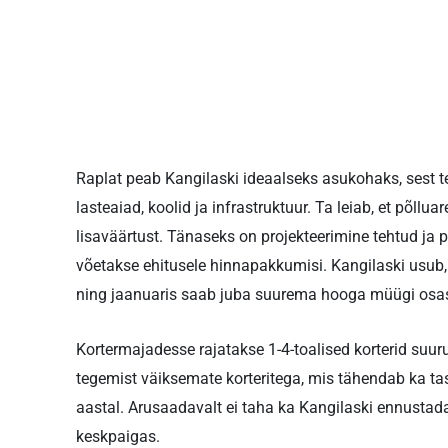
Raplat peab Kangilaski ideaalseks asukohaks, sest t
lasteaiad, koolid ja infrastruktuur. Ta leiab, et põll
lisaväärtust. Tänaseks on projekteerimine tehtud ja 
võetakse ehitusele hinnapakkumisi. Kangilaski usub, e
ning jaanuaris saab juba suurema hooga müügi osas
Kortermajadesse rajatakse 1-4-toalised korterid suu
tegemist väiksemate korteritega, mis tähendab ka 
aastal. Arusaadavalt ei taha ka Kangilaski ennustada,
keskpaigas.