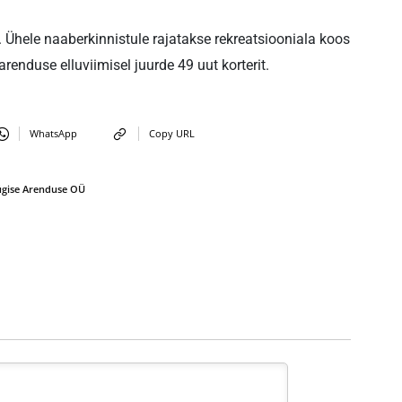
 Ühele naaberkinnistule rajatakse rekreatsiooniala koos
nduse elluviimisel juurde 49 uut korterit.
WhatsApp
Copy URL
ügise Arenduse OÜ