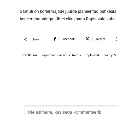
Samuti on kortermajade juurde planeeritud puhkeala.
laste mängualaga. Ühtekokku saab Rapla vald kahe are
Facebook
Twitter
Jaga
devalko oü
Rapla elamuarenduse toetus
rapla vald
Suve ja S