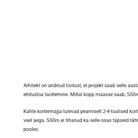
Arhitekt on andnud lootust, et projekt saab selle aas
ehitusloa taotlemine. Millal kopp maasse saab, Sõõro
Kahte kortermajja tulevad peamiselt 2-4-toalised kort
veel aega. Sõõro ei tihanud ka selle osas täpseid täh
pooles.