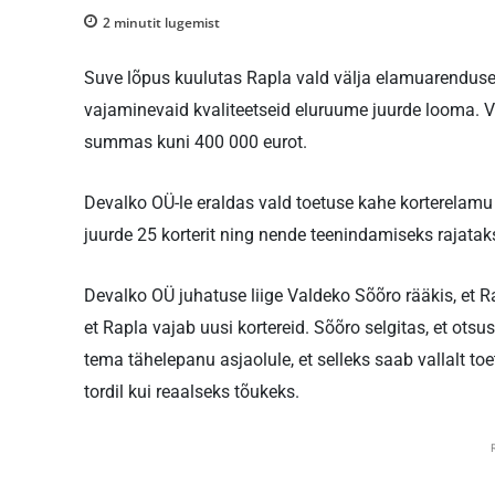
2
minutit lugemist
Suve lõpus kuulutas Rapla vald välja elamuarenduse 
vajaminevaid kvaliteetseid eluruume juurde looma. V
summas kuni 400 000 eurot.
Devalko OÜ-le eraldas vald toetuse kahe korterelamu 
juurde 25 korterit ning nende teenindamiseks rajata
Devalko OÜ juhatuse liige Valdeko Sõõro rääkis, et Rap
et Rapla vajab uusi kortereid. Sõõro selgitas, et otsus
tema tähelepanu asjaolule, et selleks saab vallalt to
tordil kui reaalseks tõukeks.