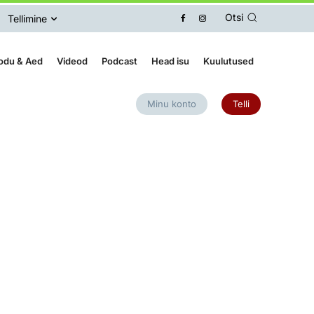
Otsi
Tellimine
odu & Aed
Videod
Podcast
Head isu
Kuulutused
Minu konto
Telli