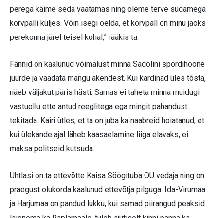
perega käime seda vaatamas ning oleme terve südamega
korvpalli küljes. Võin isegi öelda, et korvpall on minu jaoks
perekonna järel teisel kohal,” rääkis ta.
Fännid on kaalunud võimalust minna Sadolini spordihoone
juurde ja vaadata mängu akendest. Kui kardinad üles tõsta,
näeb väljakut päris hästi. Samas ei taheta minna muidugi
vastuollu ette antud reeglitega ega mingit pahandust
tekitada. Kairi ütles, et ta on juba ka naabreid hoiatanud, et
kui ülekande ajal läheb kaasaelamine liiga elavaks, ei
maksa politseid kutsuda.
Ühtlasi on ta ettevõtte Kaisa Söögituba OÜ vedaja ning on
praegust olukorda kaalunud ettevõtja pilguga. Ida-Virumaa
ja Harjumaa on pandud lukku, kui samad piirangud peaksid
laienema ka Raplamaale, tuleb ajutiselt kinni panna ka