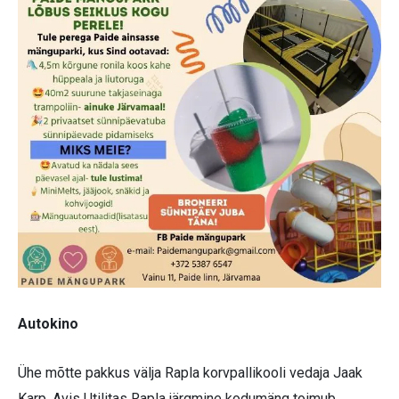
Autokino
Ühe mõtte pakkus välja Rapla korvpallikooli vedaja Jaak
Karp. Avis Utilitas Rapla järgmine kodumäng toimub