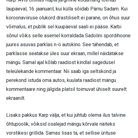
laupäeval, 16. jaanuaril, kui külla sõidab Pärnu Sadam. Kui
koroonaviiruse olukord drastiliselt ei parane, on õhus suur
võimalus, et publik sel kuupäeval saali ei pääse. Karbi
sõnul võiks selle asemel korraldada Sadolini spordihoone
juures asuvas parklas n-ö autokino. See tähendab, et
parklasse seatakse üles suur ekraan, millel näidatakse
mängu. Samal ajal kõlab raadiost kindlal sagedusel
teleülekande kommentaar. Nii saab iga seltskond ja
perekond istuda oma autos, kuulata raadiost mängu
kommentaare ning jälgida platsil toimuvat ühiselt suurelt
ekraanilt.
Lisaks pakkus Karp välja, et kui juhtub olema ilus talvine
õhtupoolik, võiksid osalejad mängu kõrvale näiteks
vorstikesi grillida. Samas lisas ta, et sellise ürituse