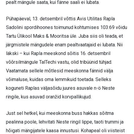
pealt mängule saata, kui fänne saali ei lubata.
Pühapäeval, 13. detsembril võttis Avis Utilitas Rapla
Sadolini spordihoones toimunud kohtumises 103:69 võidu
Tartu Ülikool Maks & Mooritsa üle. Juba siis oli teada, et
järgmistele mängudele enam pealtvaatajaid ei lubata. Nii
läkski – kui Rapla meeskond sõitis 16. detsembril
võõrsilmängule TalTechi vastu, olid tribüünid tühjad.
Vaatamata sellele mõtlesid meeskonna fännid välja
võimaluse, kuidas oma lemmikuid toetada. Selleks
koguneti Raplas väljasõidu juures asuvale n-ö Neste
ringile, kus asuvad oranžid korvpallikujud.
Just sel hetkel, kui meeskonna buss hakkas sõitma
pealinna poole, lehvitati Neste ringil lippe, taoti trummi ja
hõigati mängijatele kaasa innustusi. Kohapeal oli viisteist