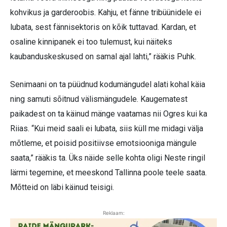
kohvikus ja garderoobis. Kahju, et fänne tribüünidele ei
lubata, sest fännisektoris on kõik tuttavad. Kardan, et
osaline kinnipanek ei too tulemust, kui näiteks
kaubanduskeskused on samal ajal lahti,” rääkis Puhk.
Senimaani on ta püüdnud kodumängudel alati kohal käia
ning samuti sõitnud välismängudele. Kaugematest
paikadest on ta käinud mänge vaatamas nii Ogres kui ka
Riias. “Kui meid saali ei lubata, siis küll me midagi välja
mõtleme, et poisid positiivse emotsiooniga mängule
saata,” rääkis ta. Üks näide selle kohta oligi Neste ringil
lärmi tegemine, et meeskond Tallinna poole teele saata.
Mõtteid on läbi käinud teisigi.
Reklaam: