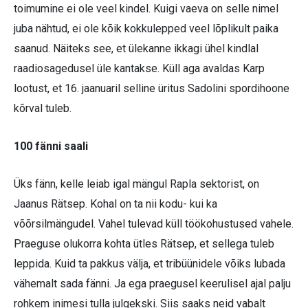
toimumine ei ole veel kindel. Kuigi vaeva on selle nimel
juba nähtud, ei ole kõik kokkulepped veel lõplikult paika
saanud. Näiteks see, et ülekanne ikkagi ühel kindlal
raadiosagedusel üle kantakse. Küll aga avaldas Karp
lootust, et 16. jaanuaril selline üritus Sadolini spordihoone
kõrval tuleb.
100 fänni saali
Üks fänn, kelle leiab igal mängul Rapla sektorist, on
Jaanus Rätsep. Kohal on ta nii kodu- kui ka
võõrsilmängudel. Vahel tulevad küll töökohustused vahele.
Praeguse olukorra kohta ütles Rätsep, et sellega tuleb
leppida. Kuid ta pakkus välja, et tribüünidele võiks lubada
vähemalt sada fänni. Ja ega praegusel keerulisel ajal palju
rohkem inimesi tulla julgekski. Siis saaks neid vabalt