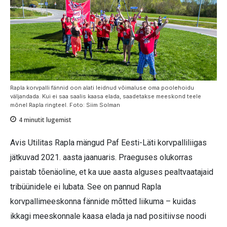
Rapla korvpalli fännid oon alati leidnud võimaluse oma poolehoidu
väljandada. Kui ei saa saalis kaasa elada, saadetakse meeskond teele
mõnel Rapla ringteel. Foto: Siim Solman
4
minutit lugemist
Avis Utilitas Rapla mängud Paf Eesti-Läti korvpalliliigas
jätkuvad 2021. aasta jaanuaris. Praeguses olukorras
paistab tõenäoline, et ka uue aasta alguses pealtvaatajaid
tribüünidele ei lubata. See on pannud Rapla
korvpallimeeskonna fännide mõtted liikuma – kuidas
ikkagi meeskonnale kaasa elada ja nad positiivse noodi