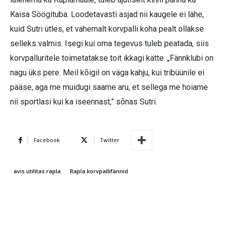
Kaisa Söögituba. Loodetavasti asjad nii kaugele ei lähe,
kuid Sutri ütles, et vähemalt korvpalli koha pealt ollakse
selleks valmis. Isegi kui oma tegevus tuleb peatada, siis
korvpalluritele toimetatakse toit ikkagi kätte. „Fännklubi on
nagu üks pere. Meil kõigil on väga kahju, kui tribüünile ei
pääse, aga me muidugi saame aru, et sellega me hoiame
nii sportlasi kui ka iseennast,” sõnas Sutri.
Facebook
Twitter
avis utilitas rapla
Rapla korvpallifännid