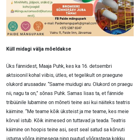
Küll midagi välja mõeldakse
Üks fännidest, Maaja Puhk, kes ka 16. detsembri
aktsioonil kohal viibis, ütles, et tegelikult on praegune
olukord arusaadav. “Saame muidugi aru. Olukord on praegu
nii, nagu ta on,” sõnas Puhk. Samas lisas ta, et fännide
tribüünile lubamine on mõneti teine asi kui näiteks teatris
käimine. “Me teame kõik üksteist ja me teame, kes meie
kõrval istub. Kõik inimesed on tuttavad ja teada. Teatris
käimine on hoopis teine asi, sest seal satud sa kõrvuti
istuma võõra inimesega ning puutud võõrastega kokku