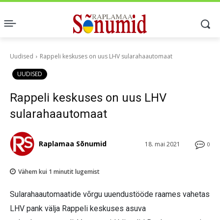
Uudised
Rappeli keskuses on uus LHV sularahaautomaat
UUDISED
Rappeli keskuses on uus LHV
sularahaautomaat
Raplamaa Sõnumid
18. mai 2021
0
Vähem kui 1
minutit lugemist
Sularahaautomaatide võrgu uuendustööde raames vahetas
LHV pank välja Rappeli keskuses asuva