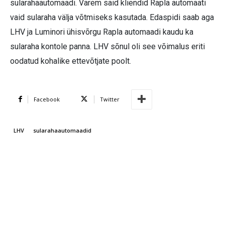
sularahaautomaadi. Varem said kliendid Rapla automaati
vaid sularaha välja võtmiseks kasutada. Edaspidi saab aga
LHV ja Luminori ühisvõrgu Rapla automaadi kaudu ka
sularaha kontole panna. LHV sõnul oli see võimalus eriti
oodatud kohalike ettevõtjate poolt.
Facebook
Twitter
LHV
sularahaautomaadid