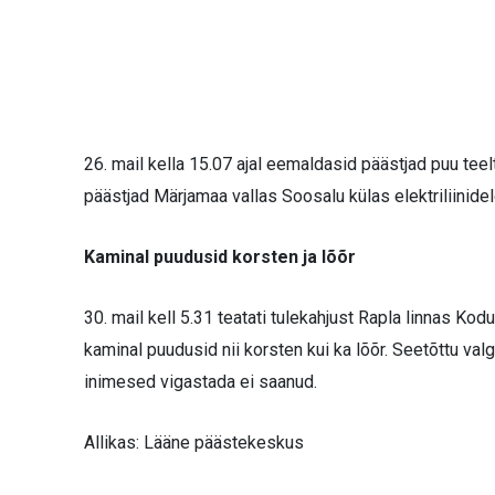
26. mail kella 15.07 ajal eemaldasid päästjad puu tee
päästjad Märjamaa vallas Soosalu külas elektriliinide
Kaminal puudusid korsten ja lõõr
30. mail kell 5.31 teatati tulekahjust Rapla linnas Kodu
kaminal puudusid nii korsten kui ka lõõr. Seetõttu val
inimesed vigastada ei saanud.
Allikas: Lääne päästekeskus