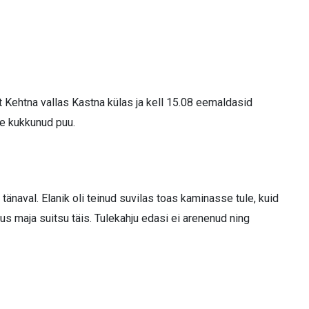
lt Kehtna vallas Kastna külas ja kell 15.08 eemaldasid
le kukkunud puu.
 tänaval. Elanik oli teinud suvilas toas kaminasse tule, kuid
gus maja suitsu täis. Tulekahju edasi ei arenenud ning