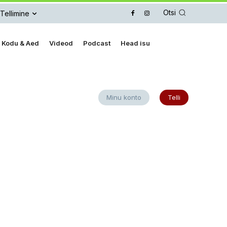
Otsi
Tellimine
Kodu & Aed
Videod
Podcast
Head isu
Minu konto
Telli