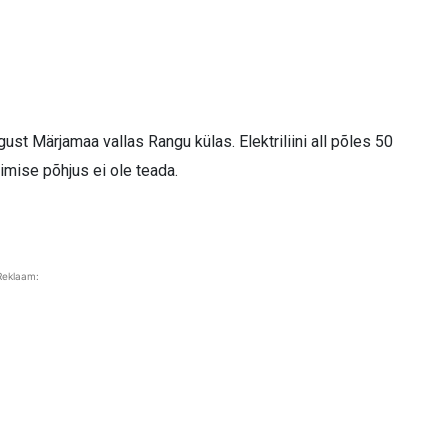
ust Märjamaa vallas Rangu külas. Elektriliini all põles 50
timise põhjus ei ole teada.
Reklaam: