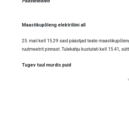
Päästeteated
Maastikupõleng elektriliini all
25. mail kell 15.29 said päästjad teate maastikupõleng
ruutmeetrit pinnast. Tulekahju kustutati kell 15.41, süt
Tugev tuul murdis puid