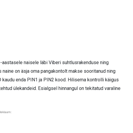
60-aastasele naisele läbi Viberi suhtlusrakenduse ning
kas naine on äsja oma pangakontolt makse sooritanud ning
D kaudu enda PIN1 ja PIN2 kood. Hilisema kontrolli käigus
ehtud ülekandeid. Esialgsel hinnangul on tekitatud varaline
Reklaam: