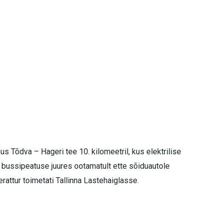
us Tõdva – Hageri tee 10. kilomeetril, kus elektrilise
e bussipeatuse juures ootamatult ette sõiduautole
attur toimetati Tallinna Lastehaiglasse.