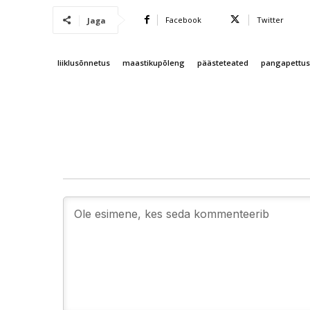
Facebook
Twitter
Jaga
liiklusõnnetus
maastikupõleng
päästeteated
pangapettus