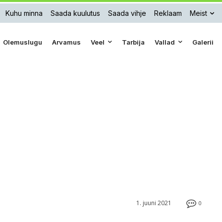
Kuhu minna
Saada kuulutus
Saada vihje
Reklaam
Meist
Olemuslugu
Arvamus
Veel
Tarbija
Vallad
Galerii
1. juuni 2021
0