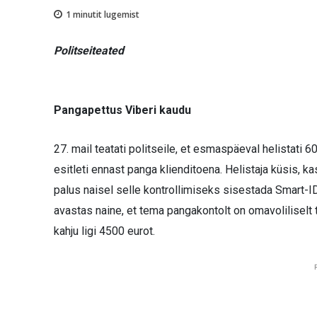
1
minutit lugemist
Politseiteated
Pangapettus Viberi kaudu
27. mail teatati politseile, et esmaspäeval helistati 
esitleti ennast panga klienditoena. Helistaja küsis, 
palus naisel selle kontrollimiseks sisestada Smart-I
avastas naine, et tema pangakontolt on omavoliliselt t
kahju ligi 4500 eurot.