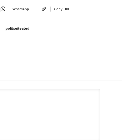
WhatsApp
Copy URL
politseiteated