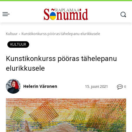
Kultuur
Kunstikonkurss pööras tähelepanu elurikkusele
KULTUUR
Kunstikonkurss pööras tähelepanu
elurikkusele
Helerin Väronen
15. juuni 2021
0