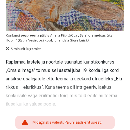
Konkursi peapreemia pälvis Anella Piip tööga „Sa ei ole metsas üksi.
Hooli!“ (Rapla Vesiroosi kool, juhendaja Sigre Luisk).
5
minutit lugemist
Raplamaa lastele ja noortele suunatud kunstikonkurss
„Oma silmaga” toimus sel aastal juba 19. korda. Iga kord
antakse osalejatele ette teema ja seekord oli selleks „Elu
rikkus – elurikkus“. Kuna teema oli intrigeeriv, laekus
konkursile väga eriilmelisi töid, mis tõid esile nii teema
ilusa kui ka valusa poole.
Midagi läks valesti. Palun laadi leht uuesti.