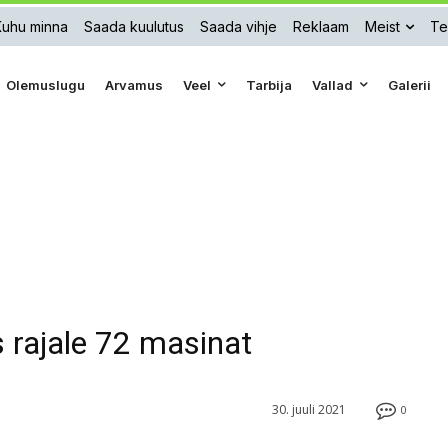
Kuhu minna
Saada kuulutus
Saada vihje
Reklaam
Meist
Te
Olemuslugu
Arvamus
Veel
Tarbija
Vallad
Galerii
ks rajale 72 masinat
30. juuli 2021
0