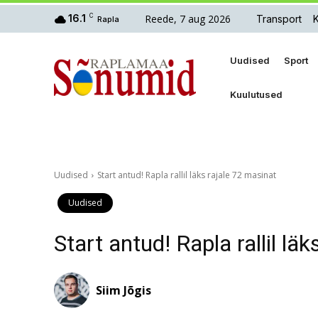
Reede, 7 aug 2026
16.1
C
Transport
Rapla
Uudised
Sport
Kuulutused
Uudised
Start antud! Rapla rallil läks rajale 72 masinat
Uudised
Start antud! Rapla rallil lä
Siim Jõgis