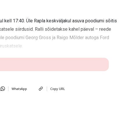
htul kell 17:40. Üle Rapla keskväljakul asuva poodiumi sõitis
atsele siirdusid. Ralli sõidetakse kahel päeval – reede
 üle poodiumi Georg Gross ja Raigo Mõlder autoga Ford
iruskatsele.
WhatsApp
Copy URL