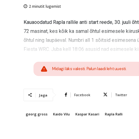
2
minutit lugemist
Kauaoodatud Rapla rallile anti start reede, 30. juuli õ
72 masinat, kes kõik ka samal õhtul esimesele kiirusk
õhtul ning laupäeval. Numbri all 1 sõitsid esimesena
Fiesta WRC. Juba kell 18:06 asusid nad esimesele ki
Midagi läks valesti. Palun laadi leht uuesti.
Facebook
Twitter
Jaga
georg gross
Kaido Vilu
Kaspar Kasari
Rapla Ralli