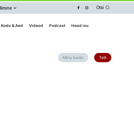
Otsi
llimine
Kodu & Aed
Videod
Podcast
Head isu
Minu konto
Telli