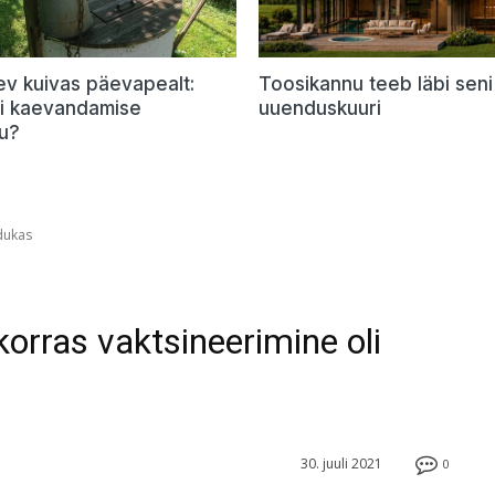
ev kuivas päevapealt:
Toosikannu teeb läbi seni
õi kaevandamise
uuenduskuuri
u?