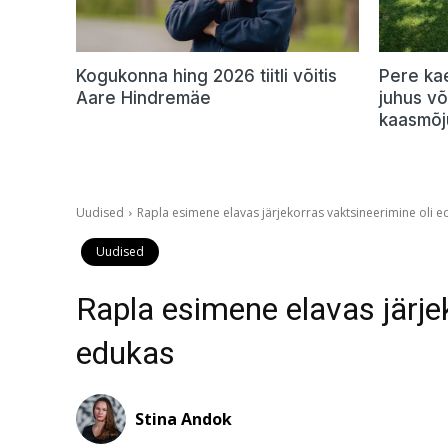
Kogukonna hing 2026 tiitli võitis
Pere ka
Aare Hindremäe
juhus v
kaasmõj