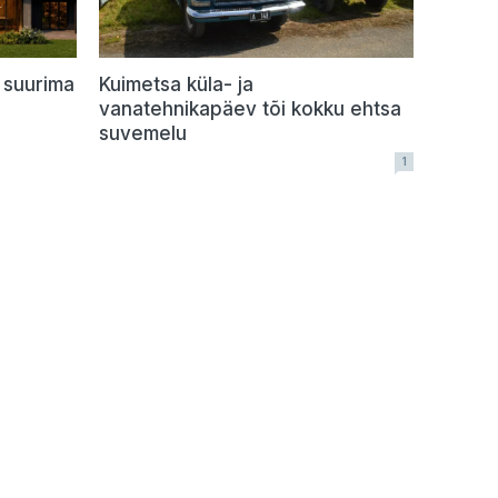
 suurima
Kuimetsa küla- ja
vanatehnikapäev tõi kokku ehtsa
suvemelu
1