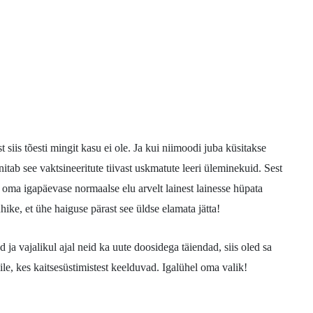
 siis tõesti mingit kasu ei ole. Ja kui niimoodi juba küsitakse
nitab see vaktsineeritute tiivast uskmatute leeri üleminekuid. Sest
t oma igapäevase normaalse elu arvelt lainest lainesse hüpata
hike, et ühe haiguse pärast see üldse elamata jätta!
 ja vajalikul ajal neid ka uute doosidega täiendad, siis oled sa
le, kes kaitsesüstimistest keelduvad. Igalühel oma valik!