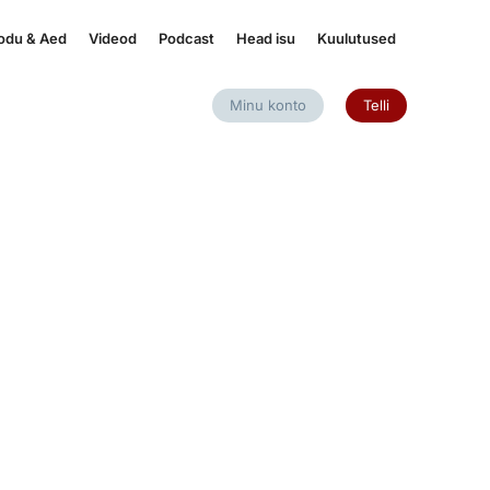
odu & Aed
Videod
Podcast
Head isu
Kuulutused
Minu konto
Telli