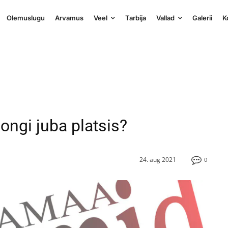
Olemuslugu
Arvamus
Veel
Tarbija
Vallad
Galerii
K
 ongi juba platsis?
24. aug 2021
0