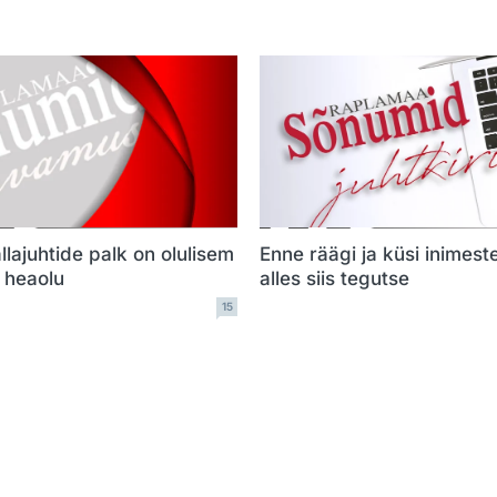
llajuhtide palk on olulisem
Enne räägi ja küsi inimest
e heaolu
alles siis tegutse
15