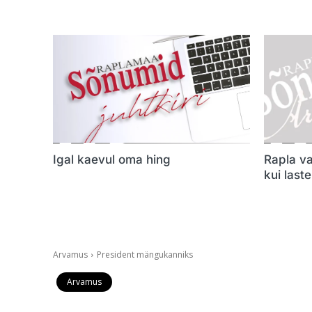
Igal kaevul oma hing
Rapla va
kui last