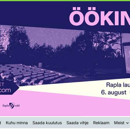
t
Kuhu minna
Saada kuulutus
Saada vihje
Reklaam
Meist