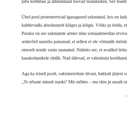
juba kehtimas ja lähinädalad toovad lisatakistusi. See teadm
Ühel pool protesteerivad igasugused uskmatud, kes on lask
kahtlevadki absoluutselt kõiges ja kõigis. Võiks ju öelda,
Paraku on see uskmatute armee tänu sotsiaalmeedias levivatele
sedavõrd suureks paisunud, et sellest ei ole võimalik mööda
otseselt nende vastu suunatud. Näiteks see, et avalikel üritus
kaaskodanikele ohtlik. Nad ütlevad, et vaktsiinist keeldum
Aga ka teiselt poolt, vaktsineeritute tiivast, hakkab järjes
„Te nõuate minult maski? Mis mõttes – ma olen ju ausalt o