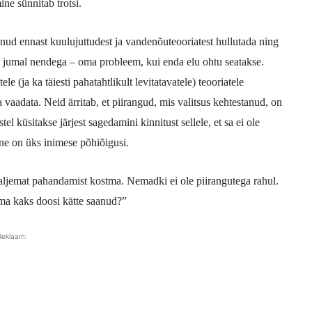
ine sünnitab trotsi.
nud ennast kuulujuttudest ja vandenõuteooriatest hullutada ning
 et jumal nendega – oma probleem, kui enda elu ohtu seatakse.
 (ja ka täiesti pahatahtlikult levitatavatele) teooriatele
 vaadata. Neid ärritab, et piirangud, mis valitsus kehtestanud, on
tel küsitakse järjest sagedamini kinnitust sellele, et sa ei ole
ine on üks inimese põhiõigusi.
t valjemat pahandamist kostma. Nemadki ei ole piirangutega rahul.
ma kaks doosi kätte saanud?”
Reklaam: