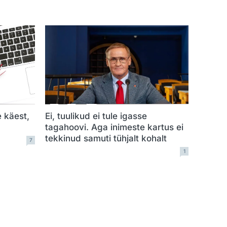
e käest,
Ei, tuulikud ei tule igasse
tagahoovi. Aga inimeste kartus ei
tekkinud samuti tühjalt kohalt
7
1