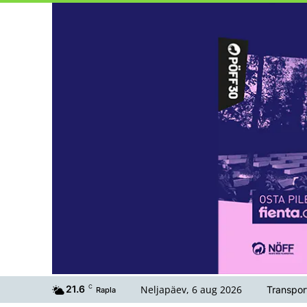
Neljapäev, 6 aug 2026
21.6
C
Transpor
Rapla