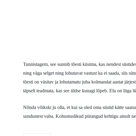
Tunnistagem, see sunnib tõesti küsima, kas nendest süstidest
ning väga selget ning lohutavat vastust ka ei saada, siis sün
tõesti on väsitav ja lohutamatu juba kolmandat aastat järjes
täpselt teadmata, kas see üldse kunagi lõpeb. Elu on liiga lü
Nõnda võikski ju olla, et kui sa oled oma süstid kätte saanud
sundustest vaba. Kohustuslikud piirangud kehtigu ainult nei