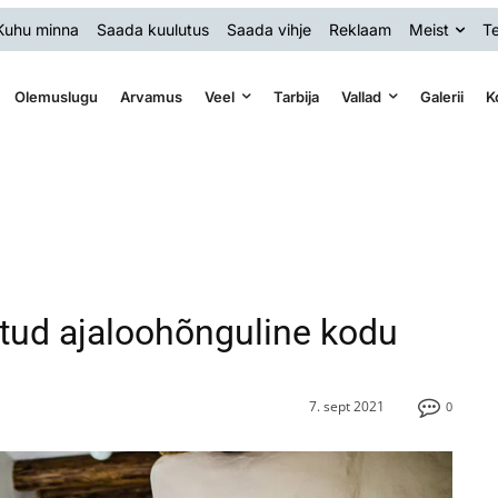
Kuhu minna
Saada kuulutus
Saada vihje
Reklaam
Meist
Te
Olemuslugu
Arvamus
Veel
Tarbija
Vallad
Galerii
K
tatud ajaloohõnguline kodu
7. sept 2021
0