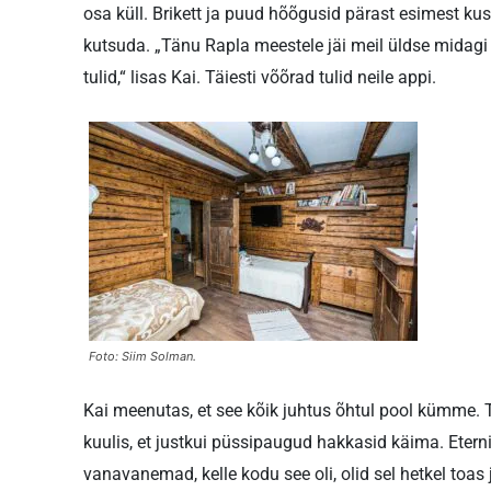
osa küll. Brikett ja puud hõõgusid pärast esimest kustut
kutsuda. „Tänu Rapla meestele jäi meil üldse midagi a
tulid,“ lisas Kai. Täiesti võõrad tulid neile appi.
Foto: Siim Solman.
Kai meenutas, et see kõik juhtus õhtul pool kümme. 
kuulis, et justkui püssipaugud hakkasid käima. Eterni
vanavanemad, kelle kodu see oli, olid sel hetkel toas