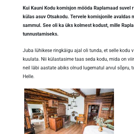
Kui Kauni Kodu komisjon mööda Raplamaad suvel ringi
külas asuv Otsakodu. Tervele komisjonile avaldas mu
sammul. See oli ka üks kolmest kodust, mille Raplam
tunnustamiseks.
Juba lühikese ringkäigu ajal oli tunda, et selle kodu 
kuulata. Nii külastasime taas seda kodu, mida on vii
neil läbi aastate abiks olnud lugematul arvul sõpru, 
Helle.