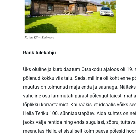
Foto: Siim Solman.
Ränk tulekahju
Üks oluline ja kurb daatum Otsakodu ajaloos oli 19. 
põlenud kokku viis talu. Seda, milline oli koht enne 
muutus on toimunud maja enda ja saunaga. Näiteks o
vaheline osa lammutati pärast põlengut täiesti maha
lõplikku korrastamist. Kai rääkis, et ideaalis võiks
Hella Teriku 100. sünniaastapäev. Aida suhtes on neil
jaoks välja rentida ning enda sugulasi, sõpru, tuttav
meenutas Helle, et sisuliselt kolm päeva põlesid hoo