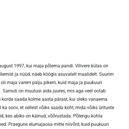
august 1997, kui maja põlema pandi. Vilivere külas on
põlemist ja nüüd, näeb köögis asuvatelt maalidelt. Suurim
li maja varem palju pikem, kuid maja ja puukuuri
. Samuti on muutusi aida juures, mis aga veel ootab
 see korda saada kolme aasta pärast, kui oleks vanaema
 ka soov, et sellest võiks saada koht, mida võiks ürituste
aid, kes abiks on käinud, võõrustada. Põlengu kohta
ned. Praegune elumajaosa mitte niivõrd, kuid puukuuri