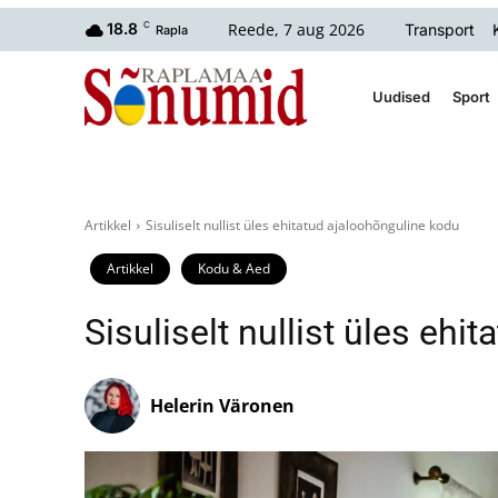
Reede, 7 aug 2026
18.8
C
Transport
Rapla
Uudised
Sport
Artikkel
Sisuliselt nullist üles ehitatud ajaloohõnguline kodu
Artikkel
Kodu & Aed
Sisuliselt nullist üles ehi
Helerin Väronen