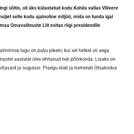
 sõitis, oli üks külastatud kodu Kohila vallas Vilivere
ljet selle kodu ajalooline miljöö, mida on tunda igal
aa Omavalitsuste Liit esitas riigi presidendile
valmimise lugu on palju pikem, kui sel hetkel oli aega
mastel aastatel üles ehitanud neli põlvkonda. Lisaks on
tuttavaid ja sugulasi. Praegu elab ja toimetab Otsakodus