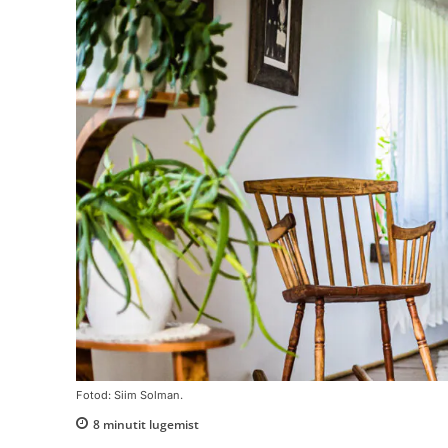
Fotod: Siim Solman.
8
minutit lugemist