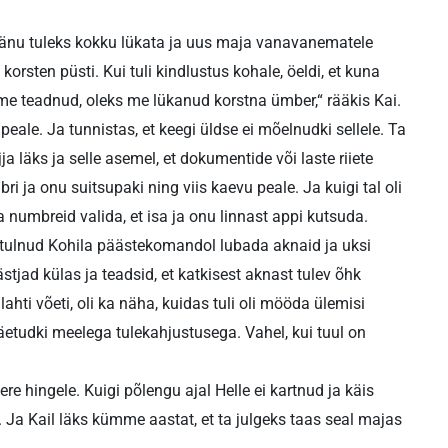
 jäänu tuleks kokku lükata ja uus maja vanavanematele
korsten püsti. Kui tuli kindlustus kohale, öeldi, et kuna
s me teadnud, oleks me lükanud korstna ümber,“ rääkis Kai.
a peale. Ja tunnistas, et keegi üldse ei mõelnudki sellele. Ta
a läks ja selle asemel, et dokumentide või laste riiete
ri ja onu suitsupaki ning viis kaevu peale. Ja kuigi tal oli
 numbreid valida, et isa ja onu linnast appi kutsuda.
letulnud Kohila päästekomandol lubada aknaid ja uksi
tjad külas ja teadsid, et katkisest aknast tulev õhk
ahti võeti, oli ka näha, kuidas tuli oli mööda ülemisi
jäetudki meelega tulekahjustusega. Vahel, kui tuul on
 pere hingele. Kuigi põlengu ajal Helle ei kartnud ja käis
. Ja Kail läks kümme aastat, et ta julgeks taas seal majas