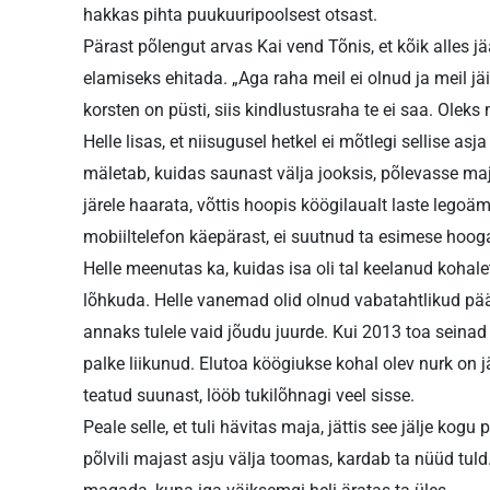
hakkas pihta puukuuripoolsest otsast.
Pärast põlengut arvas Kai vend Tõnis, et kõik alles
elamiseks ehitada. „Aga raha meil ei olnud ja meil jäi 
korsten on püsti, siis kindlustusraha te ei saa. Olek
Helle lisas, et niisugusel hetkel ei mõtlegi sellise asj
mäletab, kuidas saunast välja jooksis, põlevasse majj
järele haarata, võttis hoopis köögilaualt laste legoämb
mobiiltelefon käepärast, ei suutnud ta esimese hooga
Helle meenutas ka, kuidas isa oli tal keelanud koha
lõhkuda. Helle vanemad olid olnud vabatahtlikud pääs
annaks tulele vaid jõudu juurde. Kui 2013 toa seinad l
palke liikunud. Elutoa köögiukse kohal olev nurk on 
teatud suunast, lööb tukilõhnagi veel sisse.
Peale selle, et tuli hävitas maja, jättis see jälje kogu
põlvili majast asju välja toomas, kardab ta nüüd tuld