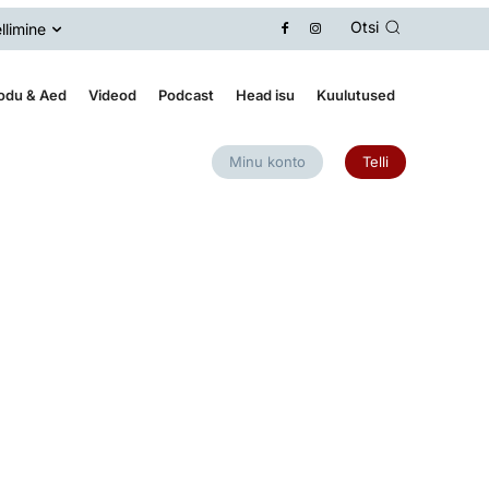
Otsi
llimine
odu & Aed
Videod
Podcast
Head isu
Kuulutused
Minu konto
Telli