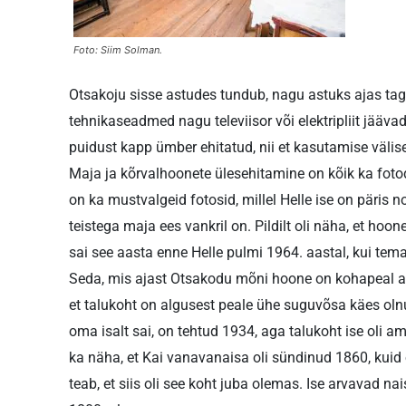
Foto: Siim Solman.
Otsakoju sisse astudes tundub, nagu astuks ajas taga
tehnikaseadmed nagu televiisor või elektripliit jäävad
puidust kapp ümber ehitatud, nii et kasutamise välise
Maja ja kõrvalhoonete ülesehitamine on kõik ka foto
on ka mustvalgeid fotosid, millel Helle ise on päris n
teistega maja ees vankril on. Pildilt oli näha, et ho
sai see aasta enne Helle pulmi 1964. aastal, kui tem
Seda, mis ajast Otsakodu mõni hoone on kohapeal asu
et talukoht on algusest peale ühe suguvõsa käes olnu
oma isalt sai, on tehtud 1934, aga talukoht ise oli 
ka näha, et Kai vanavanaisa oli sündinud 1860, kuid
teab, et siis oli see koht juba olemas. Ise arvavad na