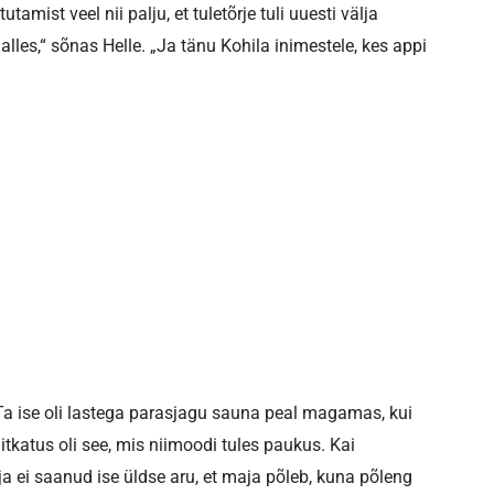
amist veel nii palju, et tuletõrje tuli uuesti välja
lles,“ sõnas Helle. „Ja tänu Kohila inimestele, kes appi
Ta ise oli lastega parasjagu sauna peal magamas, kui
itkatus oli see, mis niimoodi tules paukus. Kai
 ja ei saanud ise üldse aru, et maja põleb, kuna põleng