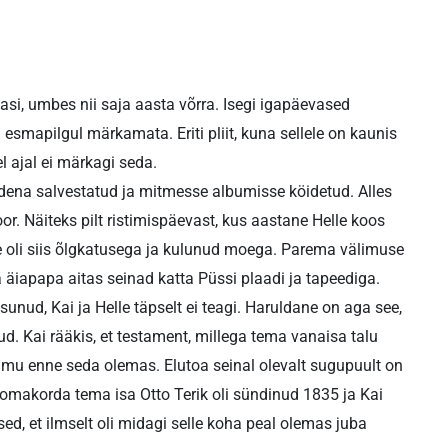
si, umbes nii saja aasta võrra. Isegi igapäevased
 esmapilgul märkamata. Eriti pliit, kuna sellele on kaunis
l ajal ei märkagi seda.
dena salvestatud ja mitmesse albumisse köidetud. Alles
oor. Näiteks pilt ristimispäevast, kus aastane Helle koos
one oli siis õlgkatusega ja kulunud moega. Parema välimuse
a äiapapa aitas seinad katta Püssi plaadi ja tapeediga.
nud, Kai ja Helle täpselt ei teagi. Haruldane on aga see,
d. Kai rääkis, et testament, millega tema vanaisa talu
ammu enne seda olemas. Elutoa seinal olevalt sugupuult on
 omakorda tema isa Otto Terik oli sündinud 1835 ja Kai
ised, et ilmselt oli midagi selle koha peal olemas juba