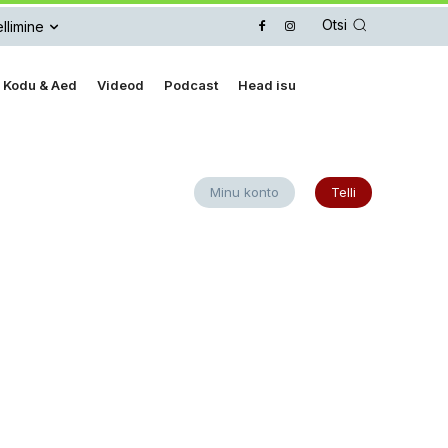
Otsi
llimine
Kodu & Aed
Videod
Podcast
Head isu
Minu konto
Telli