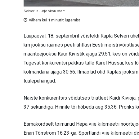
Selveri suurjooksu start.
Vähem kui 1
minutit lugemist
Laupäeval, 18. septembril võisteldi Rapla Selveri ühek
km jooksu raames peeti ühtlasi Eesti meistrivõistlu
maanteejooksu Kaur Kivistik ajaga 29.51, kes on võid
Tugevat konkurentsi pakkus talle Karel Hussar, kes lõp
kolmandana ajaga 30.56. Ilmaolud olid Raplas jooksmis
tuulepuhangud.
Naiste konkurentsis võidutses triatleet Kaidi Kivioja, 
37 sekundiga. Hinnile tõi hõbeda aeg 35.36. Pronks ku
Esmakordselt toimunud Hepa viie kilomeetri noortejoo
Enari Tõnström 16.23-ga. Sportlandi viie kilomeetri di