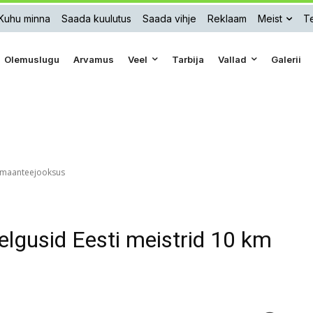
Kuhu minna
Saada kuulutus
Saada vihje
Reklaam
Meist
Te
Olemuslugu
Arvamus
Veel
Tarbija
Vallad
Galerii
km maanteejooksus
selgusid Eesti meistrid 10 km