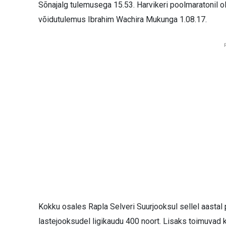
Sõnajalg tulemusega 15.53. Harvikeri poolmaratonil ol
võidutulemus Ibrahim Wachira Mukunga 1.08.17.
Kokku osales Rapla Selveri Suurjooksul sellel aasta
lastejooksudel ligikaudu 400 noort. Lisaks toimuvad k