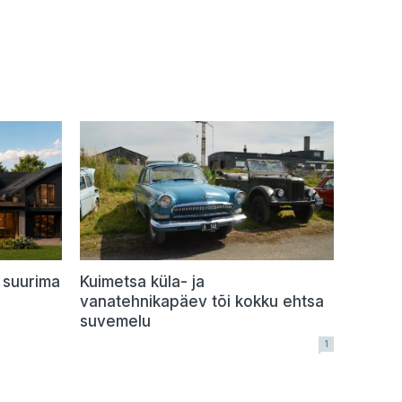
 suurima
Kuimetsa küla- ja
vanatehnikapäev tõi kokku ehtsa
suvemelu
1