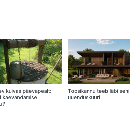
ev kuivas päevapealt:
Toosikannu teeb läbi seni
õi kaevandamise
uuenduskuuri
u?