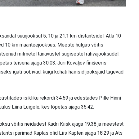
sandal suurjooksul 5, 10 ja 21.1 km distantsidel. Atla 10
sed 10 km maanteejooksus. Meeste hulgas võitis
utsenud mitmetel tänavustel sügisestel rahvajooksudel.
etas teisena ajaga 30.03. Juri Kovaljov finišeeris
eks igati sobivad, kuigi kohati häirisid jooksjaid tugevad
püstitades isikliku rekordi 34.59 ja edestades Pille Hinni
ulus Liina Luigele, kes lõpetas ajaga 35.42.
ksu võitis neidudest Kadri Kiisk ajaga 19.38 ja meestest
stantsi parimad Raplas olid Liis Kapten ajaga 18.29 ja Ats