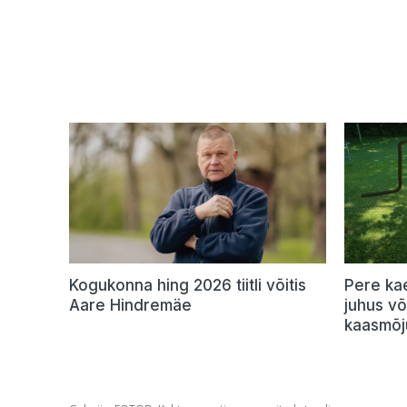
Kogukonna hing 2026 tiitli võitis
Pere ka
Aare Hindremäe
juhus v
kaasmõj