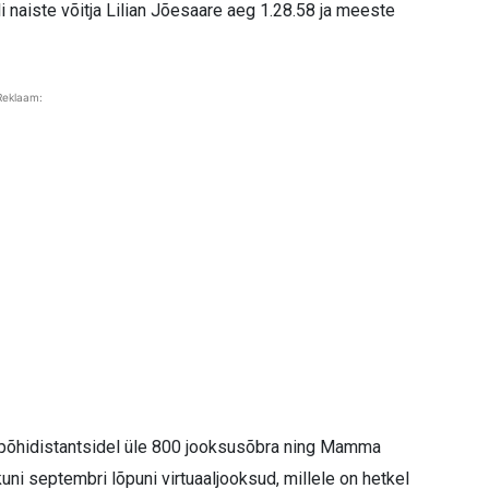
i naiste võitja Lilian Jõesaare aeg 1.28.58 ja meeste
Reklaam:
l põhidistantsidel üle 800 jooksusõbra ning Mamma
uni septembri lõpuni virtuaaljooksud, millele on hetkel