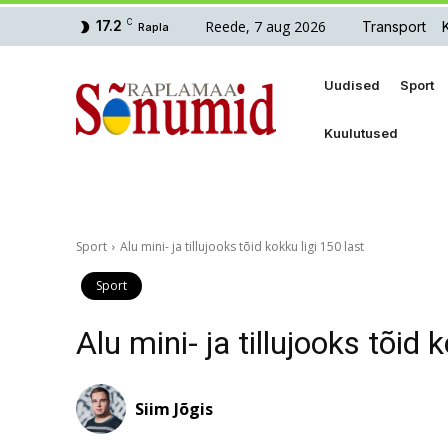
Reede, 7 aug 2026
17.2
C
Transport
Rapla
Uudised
Sport
Kuulutused
Sport
Alu mini- ja tillujooks tõid kokku ligi 150 last
Sport
Alu mini- ja tillujooks tõid 
Siim Jõgis