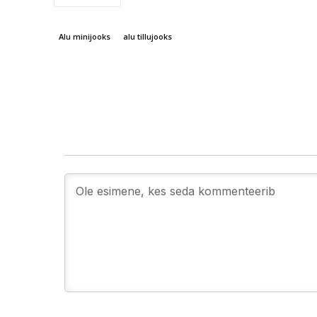
Alu minijooks
alu tillujooks