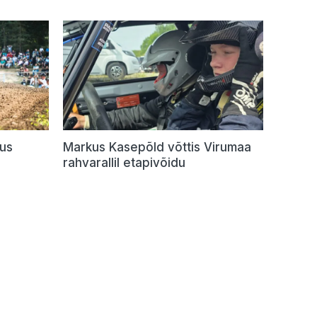
dus
Markus Kasepõld võttis Virumaa
rahvarallil etapivõidu