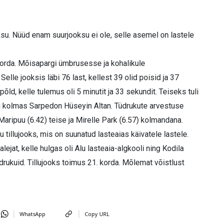
su. Nüüd enam suurjooksu ei ole, selle asemel on lastele
 korda. Mõisapargi ümbrusesse ja kohalikule
Selle jooksis läbi 76 last, kellest 39 olid poisid ja 37
ld, kelle tulemus oli 5 minutit ja 33 sekundit. Teiseks tuli
li kolmas Sarpedon Hüseyin Altan. Tüdrukute arvestuse
e Maripuu (6.42) teise ja Mirelle Park (6.57) kolmandana.
 tillujooks, mis on suunatud lasteaias käivatele lastele.
alejat, kelle hulgas oli Alu lasteaia-algkooli ning Kodila
drukuid. Tillujooks toimus 21. korda. Mõlemat võistlust
WhatsApp
Copy URL