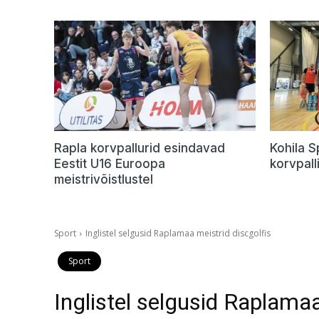
Rapla korvpallurid esindavad
Kohila 
Eestit U16 Euroopa
korvpalli
meistrivõistlustel