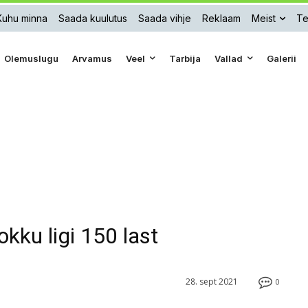
Kuhu minna
Saada kuulutus
Saada vihje
Reklaam
Meist
Te
Olemuslugu
Arvamus
Veel
Tarbija
Vallad
Galerii
kokku ligi 150 last
28. sept 2021
0