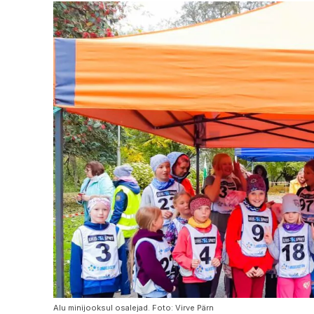
Alu minijooksul osalejad. Foto: Virve Pärn