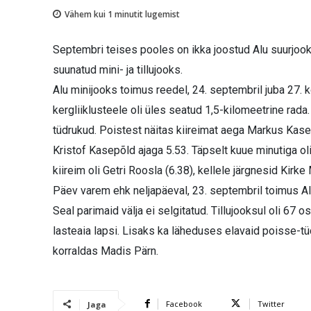
Vähem kui 1
minutit lugemist
Septembri teises pooles on ikka joostud Alu suurjook
suunatud mini- ja tillujooks.
Alu minijooks toimus reedel, 24. septembril juba 27.
kergliiklusteele oli üles seatud 1,5-kilomeetrine rada. 
tüdrukud. Poistest näitas kiireimat aega Markus Kasepõ
Kristof Kasepõld ajaga 5.53. Täpselt kuue minutiga o
kiireim oli Getri Roosla (6.38), kellele järgnesid Kirk
Päev varem ehk neljapäeval, 23. septembril toimus Alu
Seal parimaid välja ei selgitatud. Tillujooksul oli 67 os
lasteaia lapsi. Lisaks ka läheduses elavaid poisse-tü
korraldas Madis Pärn.
Facebook
Twitter
Jaga