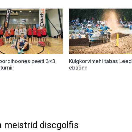
Spordihoones peeti 3×3
Külgkorvimehi tabas Lee
turniir
ebaõnn