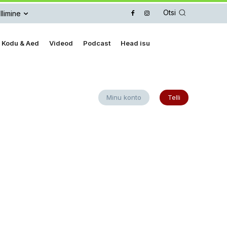
Otsi
llimine
Kodu & Aed
Videod
Podcast
Head isu
Minu konto
Telli