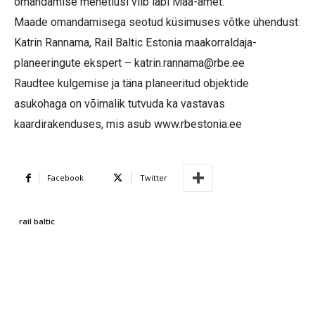
omandamise menetlusi viib läbi Maa-amet.
Maade omandamisega seotud küsimuses võtke ühendust:
Katrin Rannama, Rail Baltic Estonia maakorraldaja-
planeeringute ekspert –
katrin.rannama@rbe.ee
Raudtee kulgemise ja täna planeeritud objektide
asukohaga on võimalik tutvuda ka vastavas
kaardirakenduses, mis asub www.rbestonia.ee
Facebook
Twitter
rail baltic