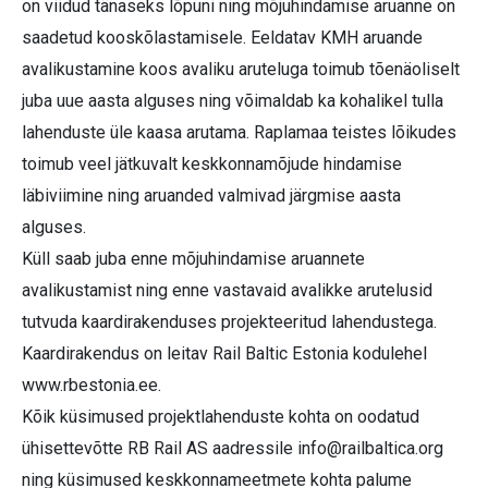
on viidud tänaseks lõpuni ning mõjuhindamise aruanne on
saadetud kooskõlastamisele. Eeldatav KMH aruande
avalikustamine koos avaliku aruteluga toimub tõenäoliselt
juba uue aasta alguses ning võimaldab ka kohalikel tulla
lahenduste üle kaasa arutama. Raplamaa teistes lõikudes
toimub veel jätkuvalt keskkonnamõjude hindamise
läbiviimine ning aruanded valmivad järgmise aasta
alguses.
Küll saab juba enne mõjuhindamise aruannete
avalikustamist ning enne vastavaid avalikke arutelusid
tutvuda kaardirakenduses projekteeritud lahendustega.
Kaardirakendus on leitav Rail Baltic Estonia kodulehel
www.rbestonia.ee.
Kõik küsimused projektlahenduste kohta on oodatud
ühisettevõtte RB Rail AS aadressile
info@railbaltica.org
ning küsimused keskkonnameetmete kohta palume