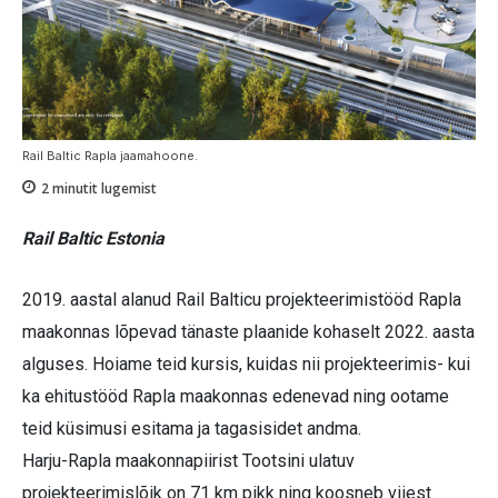
Rail Baltic Rapla jaamahoone.
2
minutit lugemist
Rail Baltic Estonia
2019. aastal alanud Rail Balticu projekteerimistööd Rapla
maakonnas lõpevad tänaste plaanide kohaselt 2022. aasta
alguses. Hoiame teid kursis, kuidas nii projekteerimis- kui
ka ehitustööd Rapla maakonnas edenevad ning ootame
teid küsimusi esitama ja tagasisidet andma.
Harju-Rapla maakonnapiirist Tootsini ulatuv
projekteerimislõik on 71 km pikk ning koosneb viiest