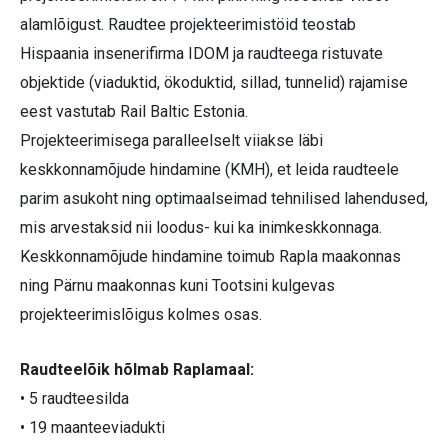
alamlõigust. Raudtee projekteerimistöid teostab
Hispaania insenerifirma IDOM ja raudteega ristuvate
objektide (viaduktid, ökoduktid, sillad, tunnelid) rajamise
eest vastutab Rail Baltic Estonia.
Projekteerimisega paralleelselt viiakse läbi
keskkonnamõjude hindamine (KMH), et leida raudteele
parim asukoht ning optimaalseimad tehnilised lahendused,
mis arvestaksid nii loodus- kui ka inimkeskkonnaga.
Keskkonnamõjude hindamine toimub Rapla maakonnas
ning Pärnu maakonnas kuni Tootsini kulgevas
projekteerimislõigus kolmes osas.
Raudteelõik hõlmab Raplamaal:
• 5 raudteesilda
• 19 maanteeviadukti