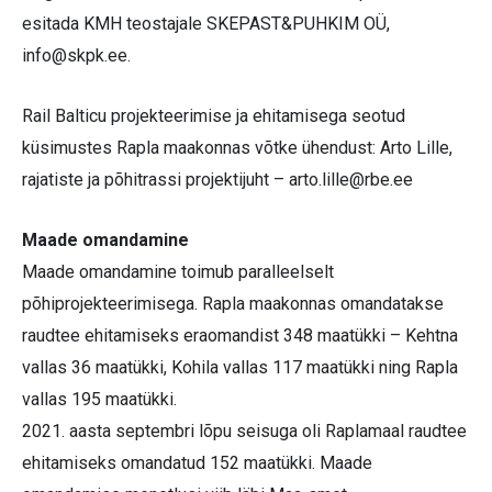
esitada KMH teostajale SKEPAST&PUHKIM OÜ,
info@skpk.ee
.
Rail Balticu projekteerimise ja ehitamisega seotud
küsimustes Rapla maakonnas võtke ühendust: Arto Lille,
rajatiste ja põhitrassi projektijuht –
arto.lille@rbe.ee
Maade omandamine
Maade omandamine toimub paralleelselt
põhiprojekteerimisega. Rapla maakonnas omandatakse
raudtee ehitamiseks eraomandist 348 maatükki – Kehtna
vallas 36 maatükki, Kohila vallas 117 maatükki ning Rapla
vallas 195 maatükki.
2021. aasta septembri lõpu seisuga oli Raplamaal raudtee
ehitamiseks omandatud 152 maatükki. Maade