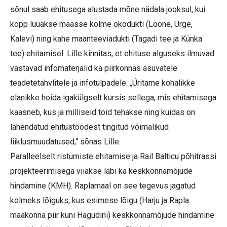
sõnul saab ehitusega alustada mõne nädala jooksul, kui
kopp lüüakse maasse kolme ökodukti (Loone, Urge,
Kalevi) ning kahe maanteeviadukti (Tagadi tee ja Künka
tee) ehitamisel. Lille kinnitas, et ehituse alguseks ilmuvad
vastavad infomaterjalid ka piirkonnas asuvatele
teadetetahvlitele ja infotulpadele. „Üritame kohalikke
elanikke hoida igakülgselt kursis sellega, mis ehitamisega
kaasneb, kus ja milliseid töid tehakse ning kuidas on
lahendatud ehitustöödest tingitud võimalikud
liiklusmuudatused,“ sõnas Lille.
Paralleelselt ristumiste ehitamise ja Rail Balticu põhitrassi
projekteerimisega viiakse läbi ka keskkonnamõjude
hindamine (KMH). Raplamaal on see tegevus jagatud
kolmeks lõiguks, kus esimese lõigu (Harju ja Rapla
maakonna piir kuni Hagudini) keskkonnamõjude hindamine