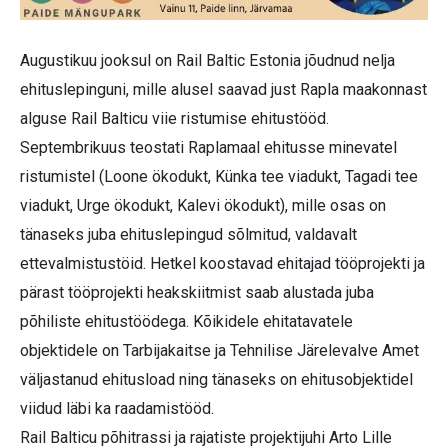
Augustikuu jooksul on Rail Baltic Estonia jõudnud nelja
ehituslepinguni, mille alusel saavad just Rapla maakonnast
alguse Rail Balticu viie ristumise ehitustööd.
Septembrikuus teostati Raplamaal ehitusse minevatel
ristumistel (Loone ökodukt, Künka tee viadukt, Tagadi tee
viadukt, Urge ökodukt, Kalevi ökodukt), mille osas on
tänaseks juba ehituslepingud sõlmitud, valdavalt
ettevalmistustöid. Hetkel koostavad ehitajad tööprojekti ja
pärast tööprojekti heakskiitmist saab alustada juba
põhiliste ehitustöödega. Kõikidele ehitatavatele
objektidele on Tarbijakaitse ja Tehnilise Järelevalve Amet
väljastanud ehitusload ning tänaseks on ehitusobjektidel
viidud läbi ka raadamistööd.
Rail Balticu põhitrassi ja rajatiste projektijuhi Arto Lille