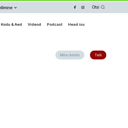
Otsi
llimine
Kodu & Aed
Videod
Podcast
Head isu
Minu konto
Telli