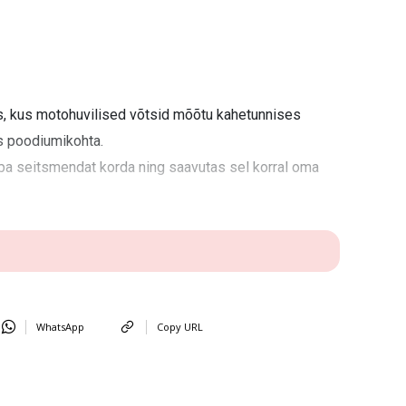
s, kus motohuvilised võtsid mõõtu kahetunnises
s poodiumikohta.
uba seitsmendat korda ning saavutas sel korral oma
WhatsApp
Copy URL