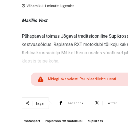
Vähem kui 1
minutit lugemist
Mariliis Vest
Pühapäeval toimus Jõgeval traditsiooniline Supikros
kestvussõidus. Raplamaa RXT motoklubi tõi koju kak
Kehtna krossisõitja Mihkel Reino osales võistlusel j
klassis teise koha.
Midagi läks valesti. Palun laadi leht uuesti.
Facebook
Twitter
Jaga
motosport
raplamaa rxt motoklubi
supikross