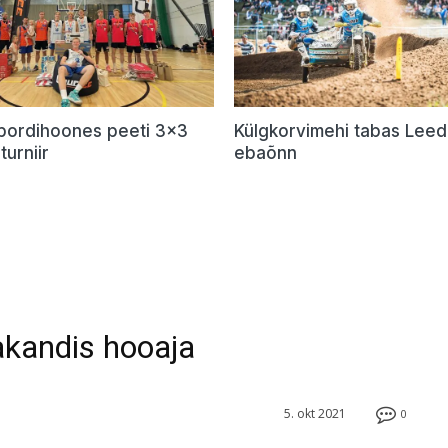
Spordihoones peeti 3×3
Külgkorvimehi tabas Lee
turniir
ebaõnn