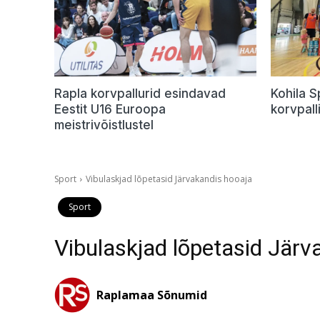
Rapla korvpallurid esindavad
Kohila 
Eestit U16 Euroopa
korvpalli
meistrivõistlustel