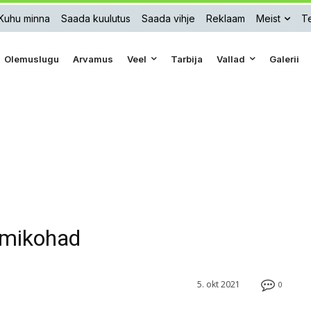
Kuhu minna
Saada kuulutus
Saada vihje
Reklaam
Meist
Te
Olemuslugu
Arvamus
Veel
Tarbija
Vallad
Galerii
umikohad
5. okt 2021
0