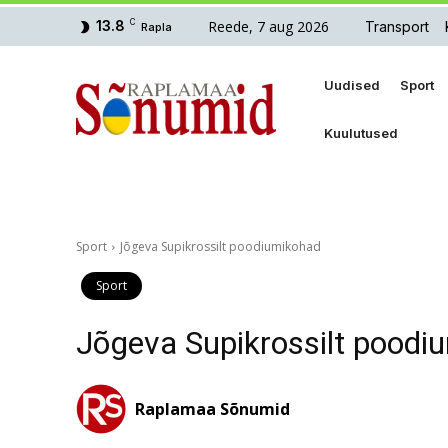
Reede, 7 aug 2026
13.8
C
Transport
Rapla
Uudised
Sport
Kuulutused
Sport
Jõgeva Supikrossilt poodiumikohad
Sport
Jõgeva Supikrossilt poodi
Raplamaa Sõnumid