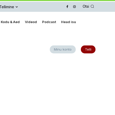
Otsi
Tellimine
Kodu & Aed
Videod
Podcast
Head isu
Minu konto
Telli