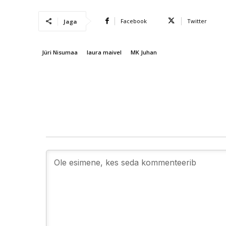
Facebook
Twitter
Jaga
Jüri Nisumaa
laura maivel
MK Juhan