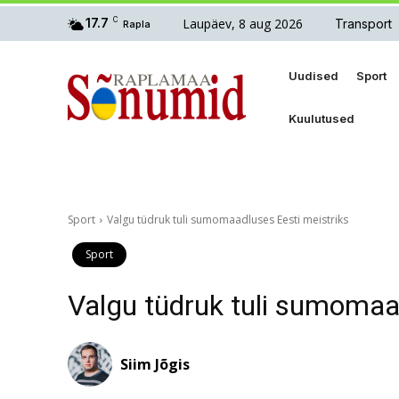
Laupäev, 8 aug 2026
17.7
C
Transport
Rapla
Uudised
Sport
Kuulutused
Sport
Valgu tüdruk tuli sumomaadluses Eesti meistriks
Sport
Valgu tüdruk tuli sumomaa
Siim Jõgis