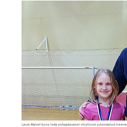
Laura Maivel koos teda pühapäevasel võistlusel juhendanud treene