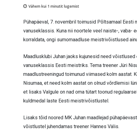
Vähem kui 1
minutit lugemist
Pühapäeval, 7. novembril toimusid Põltsamaal Eesti
vanuseklassis. Kuna nii noortele veel naiste-, vaba-
korraldata, ongi sumomaadluse meistrivõistlused ainu
Maadlusklubi Juhan jaoks kujunesid need võistlused e
vanuseklassis Eesti meistriks. Tema treener Jüri Nisum
maadlustreeningud toimunud viimased kolm aastat. Ku
Nisumaa, et need kolm aastat on olnud võrdlemisi lünk
et lisaks Valgule on nad oma tütart toonud regulaarse
kuldmedal laste Eesti meistrivõistlustel.
Lisaks tõid noored MK Juhan maadlejad pühapäevastelt
võistlustel juhendamas treener Hannes Välis.