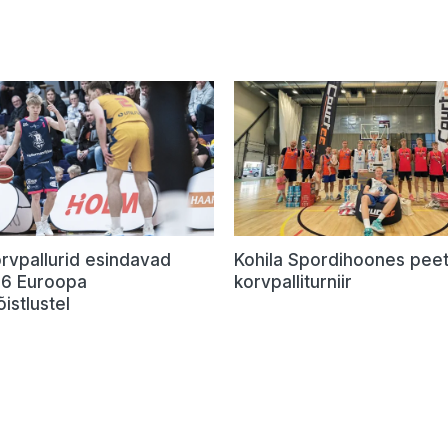
rvpallurid esindavad
Kohila Spordihoones peet
U16 Euroopa
korvpalliturniir
õistlustel