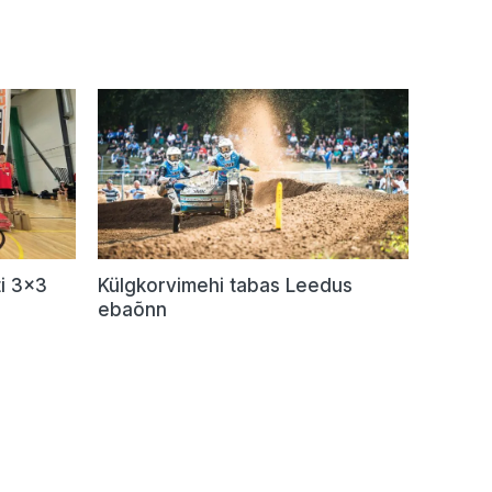
i 3×3
Külgkorvimehi tabas Leedus
ebaõnn