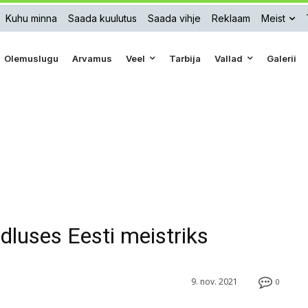
Kuhu minna
Saada kuulutus
Saada vihje
Reklaam
Meist
Olemuslugu
Arvamus
Veel
Tarbija
Vallad
Galerii
dluses Eesti meistriks
9. nov. 2021
0