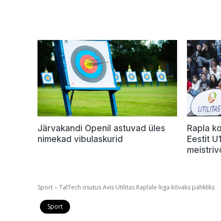
Järvakandi Openil astuvad üles
Rapla ko
nimekad vibulaskurid
Eestit 
meistriv