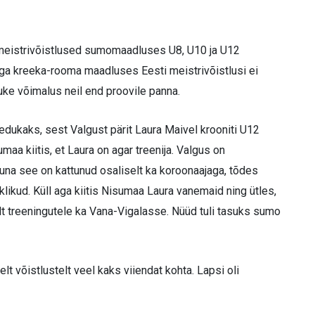
 meistrivõistlused sumomaadluses U8, U10 ja U12
 ega kreeka-rooma maadluses Eesti meistrivõistlusi ei
ke võimalus neil end proovile panna.
dukaks, sest Valgust pärit Laura Maivel krooniti U12
aa kiitis, et Laura on agar treenija. Valgus on
na see on kattunud osaliselt ka koroonaajaga, tõdes
likud. Küll aga kiitis Nisumaa Laura vanemaid ning ütles,
lt treeningutele ka Vana-Vigalasse. Nüüd tuli tasuks sumo
 võistlustelt veel kaks viiendat kohta. Lapsi oli