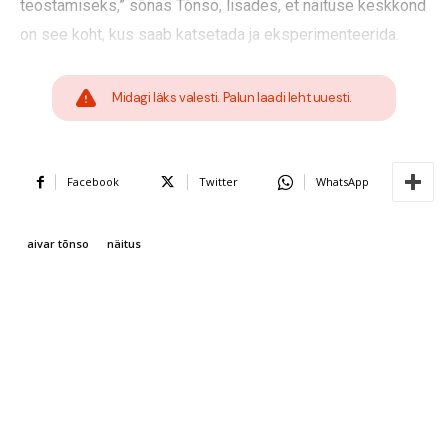
teostamiseks,” sõnas Tõnso, lisades, et näituse keskkond
on see koht, kus saab katsetada ja eksperimenteerida.
Midagi läks valesti. Palun laadi leht uuesti.
Facebook
Twitter
WhatsApp
aivar tõnso
näitus