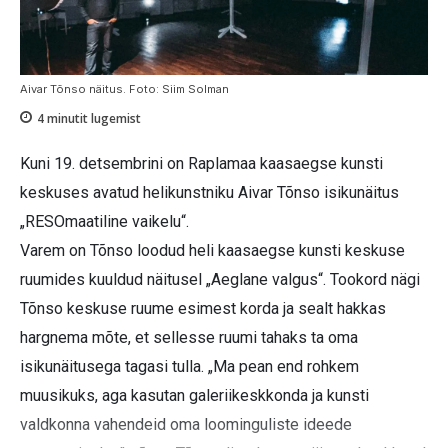
Aivar Tõnso näitus. Foto: Siim Solman
4
minutit lugemist
Kuni 19. detsembrini on Raplamaa kaasaegse kunsti
keskuses avatud helikunstniku Aivar Tõnso isikunäitus
„RESOmaatiline vaikelu“.
Varem on Tõnso loodud heli kaasaegse kunsti keskuse
ruumides kuuldud näitusel „Aeglane valgus“. Tookord nägi
Tõnso keskuse ruume esimest korda ja sealt hakkas
hargnema mõte, et sellesse ruumi tahaks ta oma
isikunäitusega tagasi tulla. „Ma pean end rohkem
muusikuks, aga kasutan galeriikeskkonda ja kunsti
valdkonna vahendeid oma loominguliste ideede