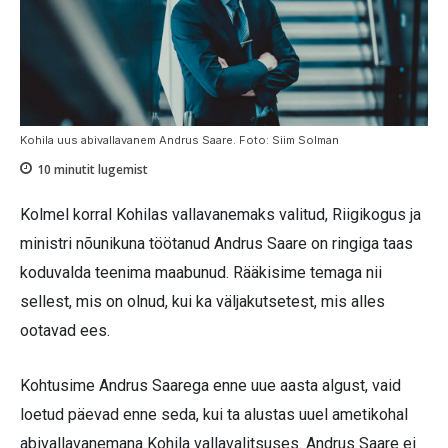
Kohila uus abivallavanem Andrus Saare. Foto: Siim Solman
10
minutit lugemist
Kolmel korral Kohilas vallavanemaks valitud, Riigikogus ja
ministri nõunikuna töötanud Andrus Saare on ringiga taas
koduvalda teenima maabunud. Rääkisime temaga nii
sellest, mis on olnud, kui ka väljakutsetest, mis alles
ootavad ees.
Kohtusime Andrus Saarega enne uue aasta algust, vaid
loetud päevad enne seda, kui ta alustas uuel ametikohal
abivallavanemana Kohila vallavalitsuses. Andrus Saare ei