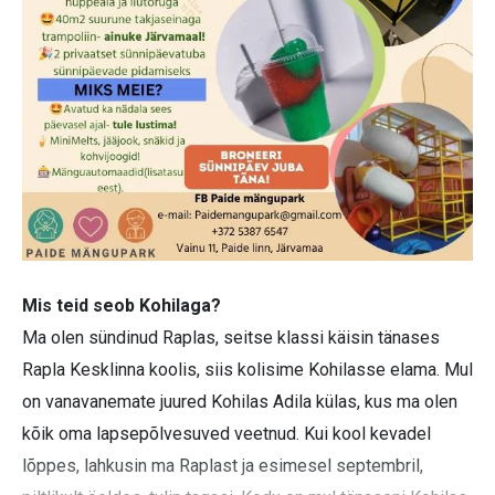
Mis teid seob Kohilaga?
Ma olen sündinud Raplas, seitse klassi käisin tänases
Rapla Kesklinna koolis, siis kolisime Kohilasse elama. Mul
on vanavanemate juured Kohilas Adila külas, kus ma olen
kõik oma lapsepõlvesuved veetnud. Kui kool kevadel
lõppes, lahkusin ma Raplast ja esimesel septembril,