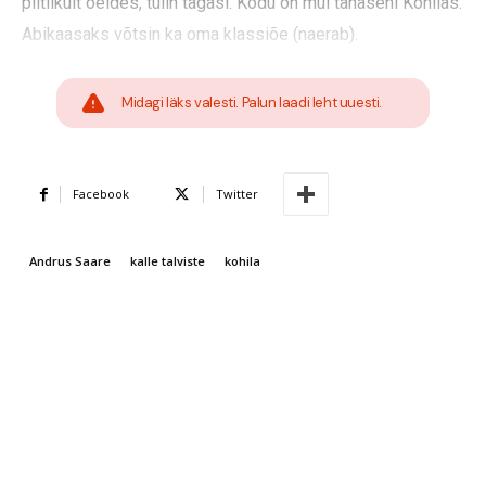
piltlikult öeldes, tulin tagasi. Kodu on mul tänaseni Kohilas.
Abikaasaks võtsin ka oma klassiõe (naerab).
Midagi läks valesti. Palun laadi leht uuesti.
Facebook
Twitter
Andrus Saare
kalle talviste
kohila