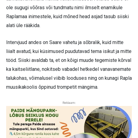
ole sugugi võõras või tundmatu nimi ilmselt enamikule
Raplamaa inimestele, kuid mõned head asjad tasub siiski
alati üle rääkida.
Intervjuud andes on Saare vahetu ja sõbralik, kuid mitte
liialt avatud, kui küsimused puudutavad tema isikut ja mitte
tööd. Siiski avaldab ta, et on kõigi muude tegemiste kõrval
ka kaitseliitlane, nokitseb vabadel hetkedel vanavanemate
talukohas, võimalusel viibib looduses ning on kunagi Rapla
muusikakoolis õppinud trompetit mängima.
Reklaam: