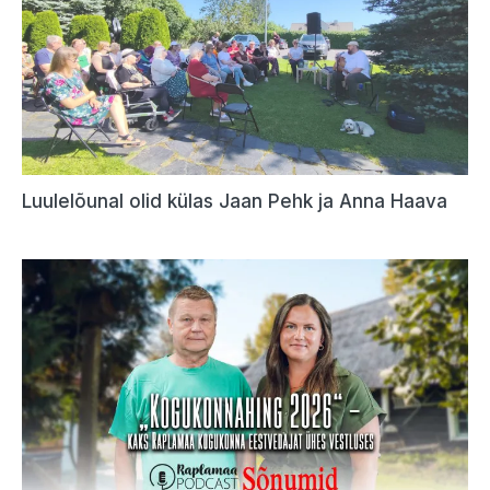
Luulelõunal olid külas Jaan Pehk ja Anna Haava