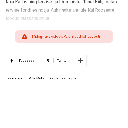
Kaja Kallas ning tervise- ja tööminister Tanel Kiik, teatas
tervise fondi esindaja. Auhinnaks anti üle Kai Roosaare
loodud klaasskulptuur.
Midagi läks valesti. Palun laadi leht uuesti.
Facebook
Twitter
aasta arst
Pille Mukk
Raplamaa haigla