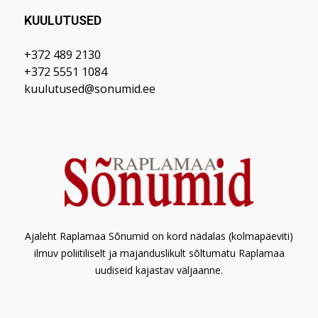
KUULUTUSED
+372 489 2130
+372 5551 1084
kuulutused@sonumid.ee
Ajaleht Raplamaa Sõnumid on kord nädalas (kolmapäeviti)
ilmuv poliitiliselt ja majanduslikult sõltumatu Raplamaa
uudiseid kajastav väljaanne.