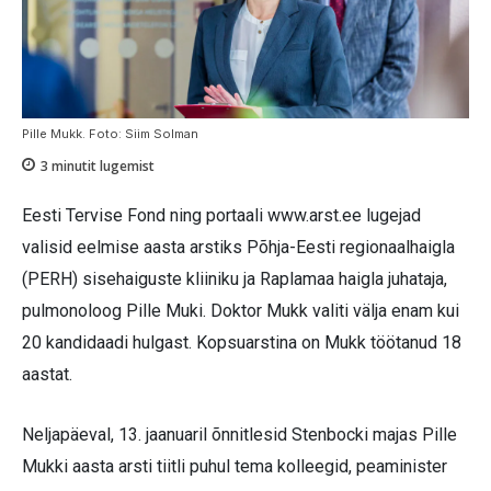
Pille Mukk. Foto: Siim Solman
3
minutit lugemist
Eesti Tervise Fond ning portaali www.arst.ee lugejad
valisid eelmise aasta arstiks Põhja-Eesti regionaalhaigla
(PERH) sisehaiguste kliiniku ja Raplamaa haigla juhataja,
pulmonoloog Pille Muki. Doktor Mukk valiti välja enam kui
20 kandidaadi hulgast. Kopsuarstina on Mukk töötanud 18
aastat.
Neljapäeval, 13. jaanuaril õnnitlesid Stenbocki majas Pille
Mukki aasta arsti tiitli puhul tema kolleegid, peaminister