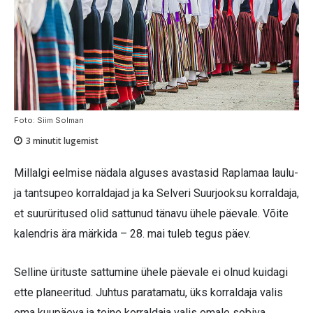
Foto: Siim Solman
3
minutit lugemist
Millalgi eelmise nädala alguses avastasid Raplamaa laulu-
ja tantsupeo korraldajad ja ka Selveri Suurjooksu korraldaja,
et suurüritused olid sattunud tänavu ühele päevale. Võite
kalendris ära märkida – 28. mai tuleb tegus päev.
Selline ürituste sattumine ühele päevale ei olnud kuidagi
ette planeeritud. Juhtus paratamatu, üks korraldaja valis
oma kuupäeva ja teine korraldaja valis omale sobiva