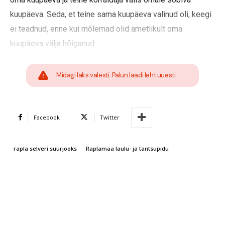
kuupäeva. Seda, et teine sama kuupäeva valinud oli, keegi
ei teadnud, enne kui mõlemad olid ametlikult oma
kuupäeva välja hõiganud.
Midagi läks valesti. Palun laadi leht uuesti.
Facebook
Twitter
rapla selveri suurjooks
Raplamaa laulu- ja tantsupidu