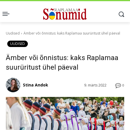
Uudised
Ämber või õnnistus: kaks Raplamaa suurüritust ühel päeval
UUDISED
Ämber või õnnistus: kaks Raplamaa
suurüritust ühel päeval
Stina Andok
9. märts 2022
0